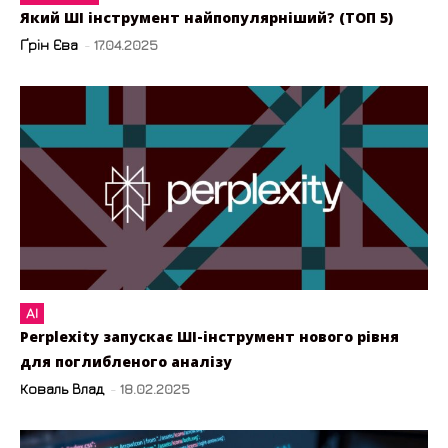
Який ШІ інструмент найпопулярніший? (ТОП 5)
Ґрін Єва
-
17.04.2025
AI
Perplexity запускає ШІ-інструмент нового рівня
для поглибленого аналізу
Коваль Влад
-
18.02.2025