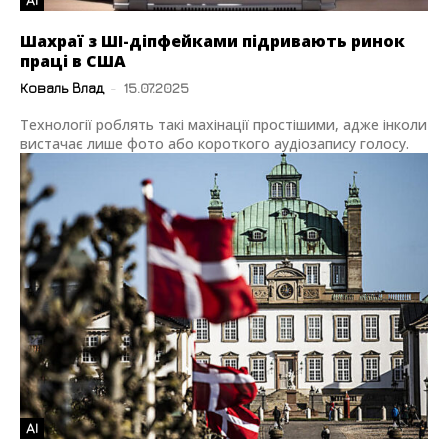
Шахраї з ШІ-діпфейками підривають ринок
праці в США
Коваль Влад
-
15.07.2025
Технології роблять такі махінації простішими, адже інколи
вистачає лише фото або короткого аудіозапису голосу.
AI