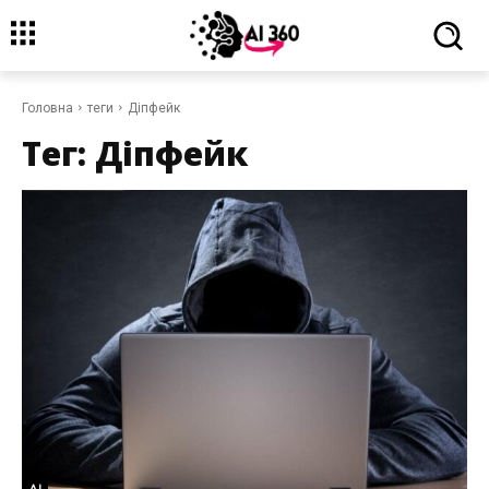
Головна
теги
Діпфейк
Тег:
Діпфейк
AI