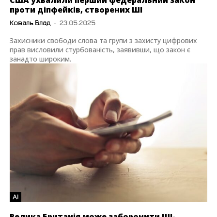
США ухвалили перший федеральний закон
проти діпфейків, створених ШІ
Коваль Влад
-
23.05.2025
Захисники свободи слова та групи з захисту цифрових
прав висловили стурбованість, заявивши, що закон є
занадто широким.
AI
Велика Британія може заборонити ШІ-