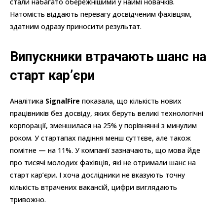
стали набагато обережнішими у наймі новачків.
Натомість віддають перевагу досвідченим фахівцям,
здатним одразу приносити результат.
Випускники втрачають шанс на
старт кар’єри
Аналітика
SignalFire
показала, що кількість нових
працівників без досвіду, яких беруть великі технологічні
корпорації, зменшилася на 25% у порівнянні з минулим
роком. У стартапах падіння менш суттєве, але також
помітне — на 11%. У компанії зазначають, що мова йде
про тисячі молодих фахівців, які не отримали шанс на
старт кар’єри. І хоча дослідники не вказують точну
кількість втрачених вакансій, цифри виглядають
тривожно.