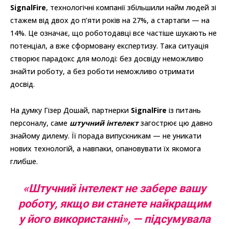
SignalFire
, технологічні компанії збільшили найм людей зі
стажем від двох до п’яти років на 27%, а стартапи — на
14%. Це означає, що роботодавці все частіше шукають не
потенціал, а вже сформовану експертизу. Така ситуація
створює парадокс для молоді: без досвіду неможливо
знайти роботу, а без роботи неможливо отримати
досвід.
На думку Гізер Дошай, партнерки
SignalFire
із питань
персоналу, саме
штучний інтелект
загострює цю давно
знайому дилему. Її порада випускникам — не уникати
нових технологій, а навпаки, опановувати їх якомога
глибше.
«
Штучний інтелект не забере вашу
роботу, якщо ви станете найкращим
у його використанні
», — підсумувала