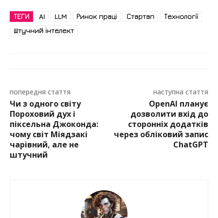
ТЕГИ
AI
LLM
Ринок праці
Стартап
Технології
Штучний інтелект
попередня стаття
наступна стаття
Чи з одного світу
OpenAI планує
Пороховий дух і
дозволити вхід до
піксельна Джоконда:
сторонніх додатків
чому світ Міядзакі
через обліковий запис
чарівний, але не
ChatGPT
штучний