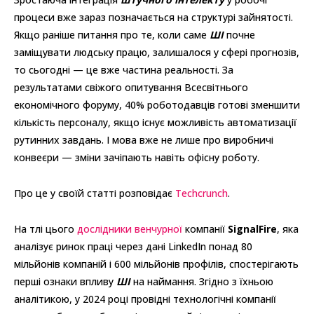
процеси вже зараз позначається на структурі зайнятості.
Якщо раніше питання про те, коли саме
ШІ
почне
заміщувати людську працю, залишалося у сфері прогнозів,
то сьогодні — це вже частина реальності. За
результатами свіжого опитування Всесвітнього
економічного форуму, 40% роботодавців готові зменшити
кількість персоналу, якщо існує можливість автоматизації
рутинних завдань. І мова вже не лише про виробничі
конвеєри — зміни зачіпають навіть офісну роботу.
Про це у своїй статті розповідає
Techcrunch
.
На тлі цього
дослідники венчурної
компанії
SignalFire
, яка
аналізує ринок праці через дані LinkedIn понад 80
мільйонів компаній і 600 мільйонів профілів, спостерігають
перші ознаки впливу
ШІ
на наймання. Згідно з їхньою
аналітикою, у 2024 році провідні технологічні компанії