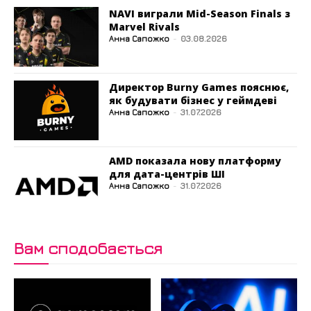
NAVI виграли Mid-Season Finals з
Marvel Rivals
Анна Сапожко
-
03.08.2026
Директор Burny Games пояснює,
як будувати бізнес у геймдеві
Анна Сапожко
-
31.07.2026
AMD показала нову платформу
для дата-центрів ШІ
Анна Сапожко
-
31.07.2026
Вам сподобається