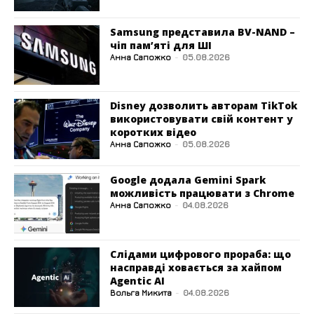
Samsung представила BV-NAND –
чіп пам’яті для ШІ
Анна Сапожко
-
05.08.2026
Disney дозволить авторам TikTok
використовувати свій контент у
коротких відео
Анна Сапожко
-
05.08.2026
Google додала Gemini Spark
можливість працювати з Chrome
Анна Сапожко
-
04.08.2026
Слідами цифрового прораба: що
насправді ховається за хайпом
Agentic AI
Вольга Микита
-
04.08.2026