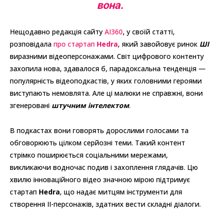
вона.
Нещодавно редакція сайту
AI360
, у своїй статті,
розповідала
про стартап
Hedra
, який завойовує ринок
ШІ
виразними відеоперсонажами. Світ цифрового контенту
захопила нова, здавалося б, парадоксальна тенденція —
популярність відеоподкастів, у яких головними героями
виступають немовлята. Але ці малюки не справжні, вони
згенеровані
штучним інтелектом
.
В подкастах вони говорять дорослими голосами та
обговорюють цілком серйозні теми. Такий контент
стрімко поширюється соціальними мережами,
викликаючи водночас подив і захоплення глядачів. Цю
хвилю інноваційного відео значною мірою підтримує
стартап
Hedra
, що надає митцям інструменти для
створення ІІ-персонажів, здатних вести складні діалоги.