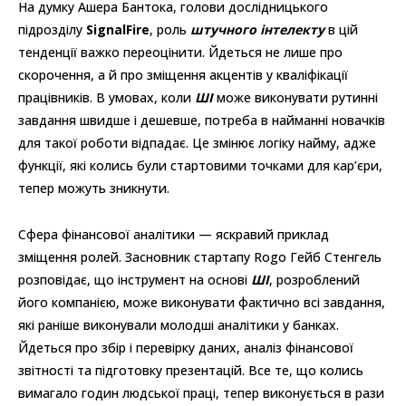
На думку Ашера Бантока, голови дослідницького
підрозділу
SignalFire
, роль
штучного інтелекту
в цій
тенденції важко переоцінити. Йдеться не лише про
скорочення, а й про зміщення акцентів у кваліфікації
працівників. В умовах, коли
ШІ
може виконувати рутинні
завдання швидше і дешевше, потреба в найманні новачків
для такої роботи відпадає. Це змінює логіку найму, адже
функції, які колись були стартовими точками для кар’єри,
тепер можуть зникнути.
Сфера фінансової аналітики — яскравий приклад
зміщення ролей. Засновник стартапу Rogo Гейб Стенгель
розповідає, що інструмент на основі
ШІ
, розроблений
його компанією, може виконувати фактично всі завдання,
які раніше виконували молодші аналітики у банках.
Йдеться про збір і перевірку даних, аналіз фінансової
звітності та підготовку презентацій. Все те, що колись
вимагало годин людської праці, тепер виконується в рази