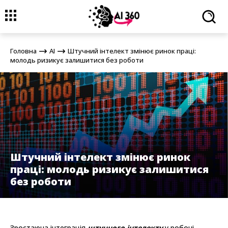
Головна
AI
Штучний інтелект змінює ринок праці: молодь
ризикує залишитися без роботи
Головна
AI
Штучний інтелект змінює ринок праці:
молодь ризикує залишитися без роботи
Штучний інтелект змінює ринок
праці: молодь ризикує залишитися
без роботи
Зростаюча інтеграція
штучного інтелекту
у робочі