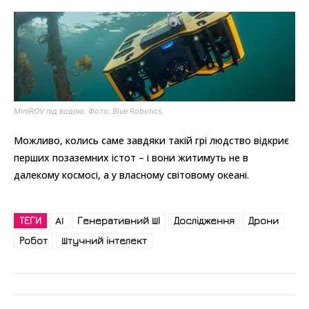
MiniROV під водою. Фото: Blue Robotics.
Можливо, колись саме завдяки такій грі людство відкриє
перших позаземних істот – і вони житимуть не в
далекому космосі, а у власному світовому океані.
ТЕГИ
AI
Генеративний ШІ
Дослідження
Дрони
Робот
Штучний інтелект