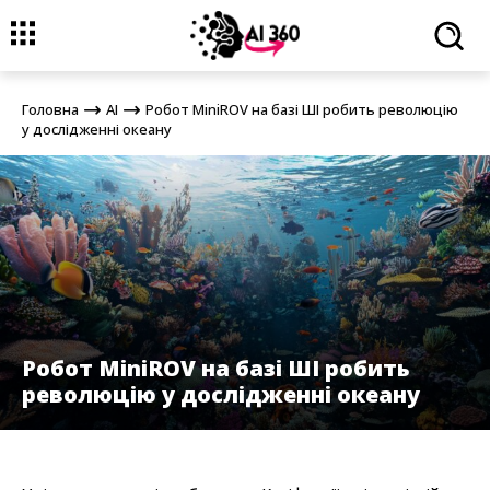
Головна
AI
Робот MiniROV на базі ШІ робить революцію у
дослідженні океану
Головна
AI
Робот MiniROV на базі ШІ робить революцію
у дослідженні океану
Робот MiniROV на базі ШІ робить
революцію у дослідженні океану