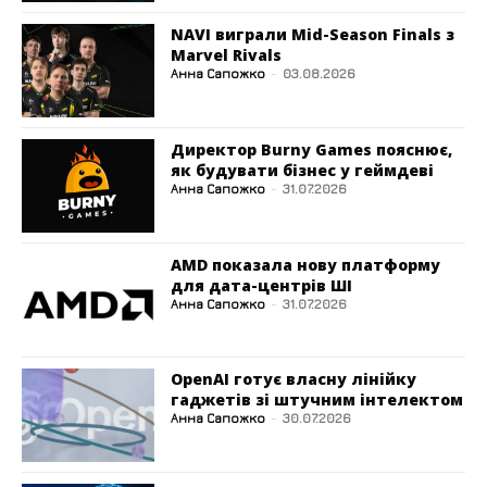
NAVI виграли Mid-Season Finals з
Marvel Rivals
Анна Сапожко
-
03.08.2026
Директор Burny Games пояснює,
як будувати бізнес у геймдеві
Анна Сапожко
-
31.07.2026
AMD показала нову платформу
для дата-центрів ШІ
Анна Сапожко
-
31.07.2026
OpenAI готує власну лінійку
гаджетів зі штучним інтелектом
Анна Сапожко
-
30.07.2026