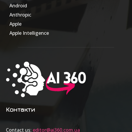
Android
17
Anthropic
51
Apple
63
Apple Intelligence
9
Контакти
Contact us:
editor@ai360.com.ua