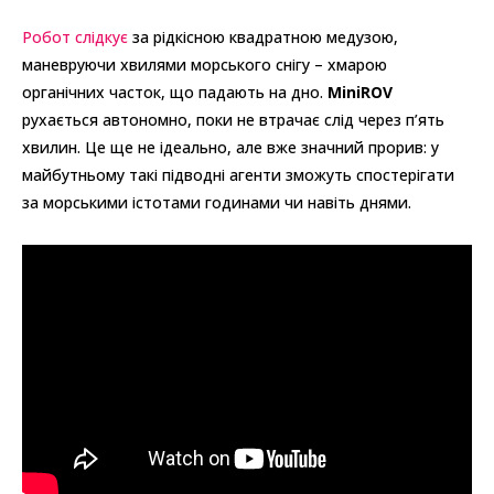
Робот слідкує
за рідкісною квадратною медузою,
маневруючи хвилями морського снігу – хмарою
органічних часток, що падають на дно.
MiniROV
рухається автономно, поки не втрачає слід через п’ять
хвилин. Це ще не ідеально, але вже значний прорив: у
майбутньому такі підводні агенти зможуть спостерігати
за морськими істотами годинами чи навіть днями.