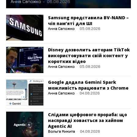
Анна Сапожко
-
06.08.2026
Samsung представила BV-NAND –
чіп пам’яті для ШІ
Анна Сапожко
-
05.08.2026
Disney дозволить авторам TikTok
використовувати свій контент у
коротких відео
Анна Сапожко
-
05.08.2026
Google додала Gemini Spark
можливість працювати з Chrome
Анна Сапожко
-
04.08.2026
Слідами цифрового прораба: що
насправді ховається за хайпом
Agentic AI
Вольга Микита
-
04.08.2026