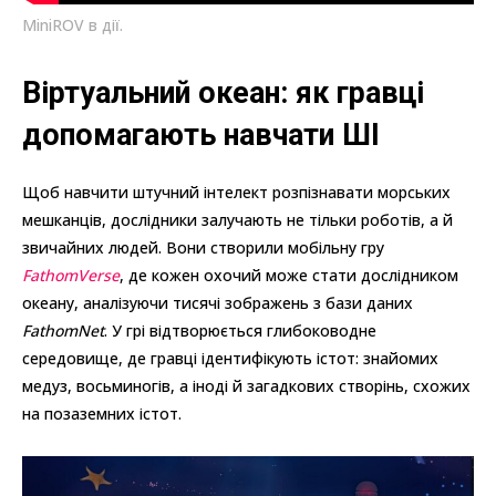
MiniROV в дії.
Віртуальний океан: як гравці
допомагають навчати ШІ
Щоб навчити штучний інтелект розпізнавати морських
мешканців, дослідники залучають не тільки роботів, а й
звичайних людей. Вони створили мобільну гру
FathomVerse
, де кожен охочий може стати дослідником
океану, аналізуючи тисячі зображень з бази даних
FathomNet
. У грі відтворюється глибоководне
середовище, де гравці ідентифікують істот: знайомих
медуз, восьминогів, а іноді й загадкових створінь, схожих
на позаземних істот.