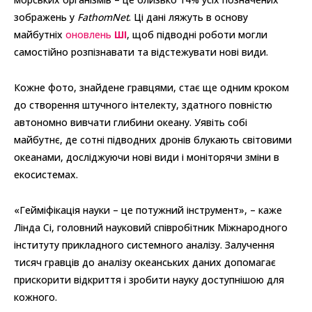
зображень у
FathomNet
. Ці дані ляжуть в основу
майбутніх
оновлень
ШІ
, щоб підводні роботи могли
самостійно розпізнавати та відстежувати нові види.
Кожне фото, знайдене гравцями, стає ще одним кроком
до створення штучного інтелекту, здатного повністю
автономно вивчати глибини океану. Уявіть собі
майбутнє, де сотні підводних дронів блукають світовими
океанами, досліджуючи нові види і моніторячи зміни в
екосистемах.
«Гейміфікація науки – це потужний інструмент», – каже
Лінда Сі, головний науковий співробітник Міжнародного
інституту прикладного системного аналізу. Залучення
тисяч гравців до аналізу океанських даних допомагає
прискорити відкриття і зробити науку доступнішою для
кожного.