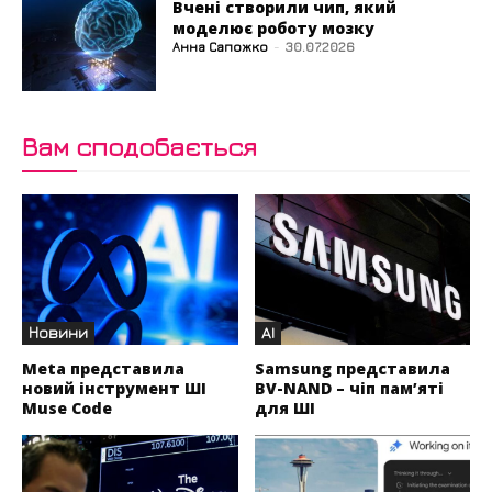
Вчені створили чип, який
моделює роботу мозку
Анна Сапожко
-
30.07.2026
Вам сподобається
Новини
AI
Meta представила
Samsung представила
новий інструмент ШІ
BV-NAND – чіп пам’яті
Muse Code
для ШІ