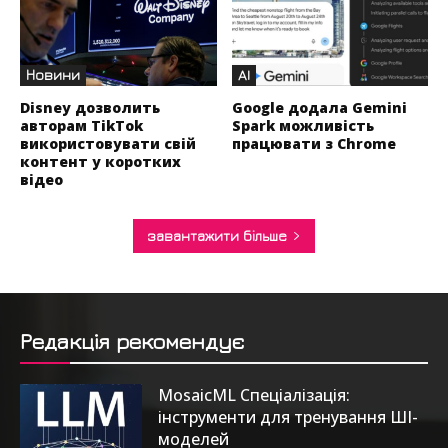
Новини
AI
Disney дозволить
Google додала Gemini
авторам TikTok
Spark можливість
використовувати свій
працювати з Chrome
контент у коротких
відео
завантажити більше
Редакція рекомендує
MosaicML Спеціалізація:
інструменти для тренування ШІ-
моделей