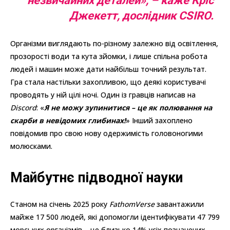
незвичайних деталей», – каже Кріс
Джекетт, дослідник CSIRO.
Організми виглядають по-різному залежно від освітлення,
прозорості води та кута зйомки, і лише спільна робота
людей і машин може дати найбільш точний результат.
Гра стала настільки захопливою, що деякі користувачі
проводять у ній цілі ночі. Один із гравців написав на
Discord
: «
Я не можу зупинитися – це як полювання на
скарби в невідомих глибинах!
» Інший захоплено
повідомив про свою нову одержимість головоногими
молюсками.
Майбутнє підводної науки
Станом на січень 2025 року
FathomVerse
завантажили
майже 17 500 людей, які допомогли ідентифікувати 47 799
морських організмів – це близько 14% усіх позначених