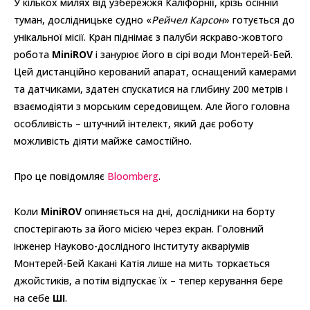
У кількох милях від узбережжя Каліфорнії, крізь осінній
туман, дослідницьке судно «
Рейчел Карсон
» готується до
унікальної місії. Кран піднімає з палуби яскраво-жовтого
робота
MiniROV
і занурює його в сірі води Монтерей-Бей.
Цей дистанційно керований апарат, оснащений камерами
та датчиками, здатен спускатися на глибину 200 метрів і
взаємодіяти з морським середовищем. Але його головна
особливість – штучний інтелект, який дає роботу
можливість діяти майже самостійно.
Про це повідомляє
Bloomberg
.
Коли
MiniROV
опиняється на дні, дослідники на борту
спостерігають за його місією через екран. Головний
інженер Науково-дослідного інституту акваріумів
Монтерей-Бей Какані Катія лише на мить торкається
джойстиків, а потім відпускає їх – тепер керування бере
на себе
ШІ
.