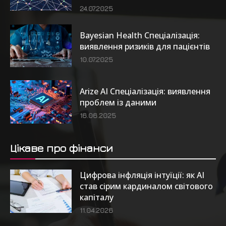
24.07.2025
Bayesian Health Спеціалізація:
виявлення ризиків для пацієнтів
10.07.2025
Arize AI Спеціалізація: виявлення
проблем із даними
16.06.2025
Цікаве про фінанси
Цифрова інфляція інтуїції: як AI
став сірим кардиналом світового
капіталу
11.04.2026