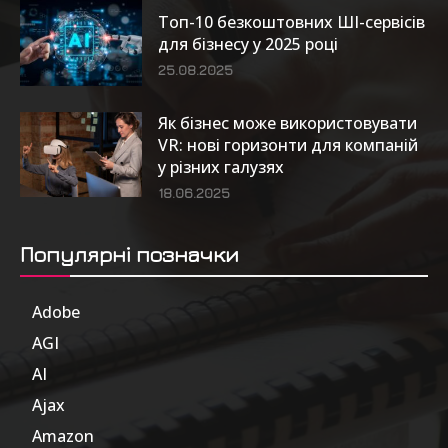
Топ-10 безкоштовних ШІ-сервісів
для бізнесу у 2025 році
25.08.2025
Як бізнес може використовувати
VR: нові горизонти для компаній
у різних галузях
18.06.2025
Популярні позначки
Adobe
6
AGI
185
AI
804
Ajax
1
Amazon
47