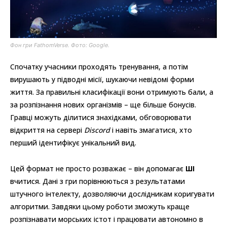
Фон гри FathomVerse. Фото: Google.
Спочатку учасники проходять тренування, а потім
вирушають у підводні місії, шукаючи невідомі форми
життя. За правильні класифікації вони отримують бали, а
за розпізнання нових організмів – ще більше бонусів.
Гравці можуть ділитися знахідками, обговорювати
відкриття на сервері
Discord
і навіть змагатися, хто
перший ідентифікує унікальний вид.
Цей формат не просто розважає – він допомагає
ШІ
вчитися. Дані з гри порівнюються з результатами
штучного інтелекту, дозволяючи дослідникам коригувати
алгоритми. Завдяки цьому роботи зможуть краще
розпізнавати морських істот і працювати автономно в