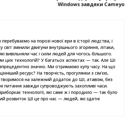
Windows завдяки Cameyo
перебуваємо на порозі нової ери в історії людства, і
су світ змінили двигуни внутрішнього згоряння, літаки,
кі вивільняли час і сили людей для чогось більшого.
и цих технологій? У багатьох аспектах — так. Але ШІ
зпрецедентно значно. Ми отримаємо купу часу. На що
нніший ресурс? На творчість, прогулянки з сім'єю,
етворимося на залежний додаток до ШІ, атавізм, без
ні питання завжди супроводжують захопливі часи.
риборкає технології, які саме ж і породило — так було
ний розвиток ШІ це про нас — людей, які здатні