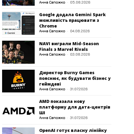
Анна Сапожко
-
05.08.2026
Google додала Gemini Spark
можливість працювати з
Chrome
Анна Сапожко
-
04.08.2026
NAVI виграли Mid-Season
Finals з Marvel Rivals
Анна Сапожко
-
03.08.2026
Директор Burny Games
пояснює, як будувати бізнес у
геймдеві
Анна Сапожко
-
31.07.2026
AMD показала нову
платформу для дата-центрів
ШІ
Анна Сапожко
-
31.07.2026
OpenAI готує власну лінійку