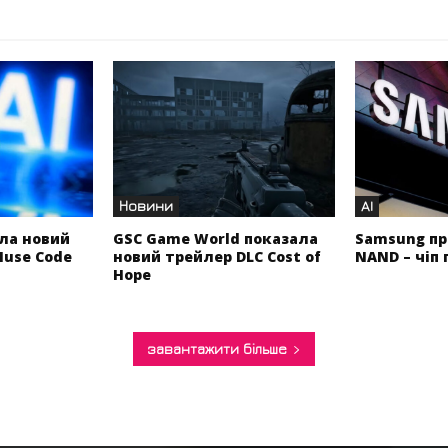
Новини
AI
ла новий
GSC Game World показала
Samsung пр
Muse Code
новий трейлер DLC Cost of
NAND – чіп 
Hope
завантажити більше