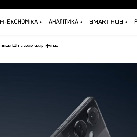
H-ЕКОНОМІКА
АНАЛІТИКА
SMART HUB
их функцій ШІ на своїх смартфонах
нкцій ШІ на своїх смартфонах