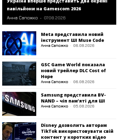
Україна вперше представить два окремі
павільйони на Gamescom 2026
Анна Сапожко
-
07.08.2026
Meta представила новий
інструмент ШІ Muse Code
Анна Сапожко
-
06.08.2026
GSC Game World показала
новий трейлер DLC Cost of
Hope
Анна Сапожко
-
06.08.2026
Samsung представила BV-
NAND – чіп пам’яті для ШІ
Анна Сапожко
-
05.08.2026
Disney дозволить авторам
TikTok використовувати свій
контент у коротких відео