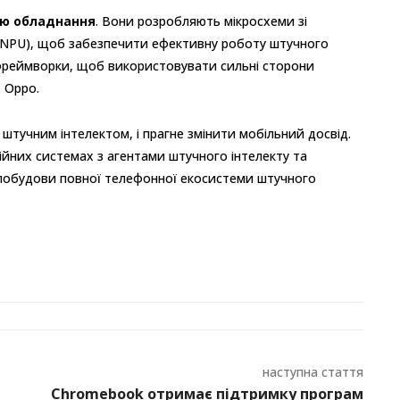
ію обладнання
. Вони розробляють мікросхеми зі
(NPU), щоб забезпечити ефективну роботу штучного
I-фреймворки, щоб використовувати сильні сторони
х Oppo.
тучним інтелектом, і прагне змінити мобільний досвід.
ійних системах з агентами штучного інтелекту та
побудови повної телефонної екосистеми штучного
наступна стаття
Chromebook отримає підтримку програм