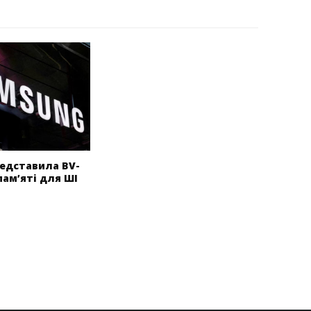
едставила BV-
пам’яті для ШІ