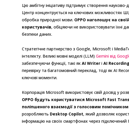
Цю амбітну ініціативу підтримує створення науково-д
Центр концентрується на ключових можливостях ШІ,
обробка природної мови.
OPPO наголошує на своїй
користувачів
, обіцяючи не використовувати їхні д
безпеки даних.
Стратегічне партнерство з Google, Microsoft і Media
інтелекту. Великі мовні моделі (LLM)
Gemini від Googl
забезпечуючи функції, такі як
AI Writer
і
AI Recordi
перевірку та багатомовний переклад, тоді як AI Reco
ключові моменти.
Корпорація Microsoft використовує свій досвід у ро
OPPO будуть користуватися Microsoft Fast Tran
поліпшеного взаємодії з голосовим помічником 
розробляють
Desktop Copilot
, який дозволяє корис
інформацію на своїх смартфонах через підключений 