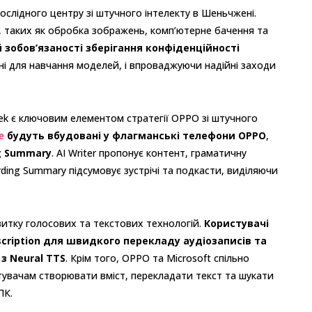
ослідного центру зі штучного інтелекту в Шеньчжені.
 таких як обробка зображень, комп’ютерне бачення та
 зобов’язаності зберігання конфіденційності
ані для навчання моделей, і впроваджуючи надійні заходи
Tek є ключовим елементом стратегії OPPO зі штучного
e
будуть вбудовані у флагманські телефони OPPO
,
ng Summary
. AI Writer пропонує контент, граматичну
rding Summary підсумовує зустрічі та подкасти, виділяючи
звитку голосових та текстових технологій.
Користувачі
scription для швидкого перекладу аудіозаписів та
з Neural TTS
. Крім того, OPPO та Microsoft спільно
тувачам створювати вміст, перекладати текст та шукати
ПК.