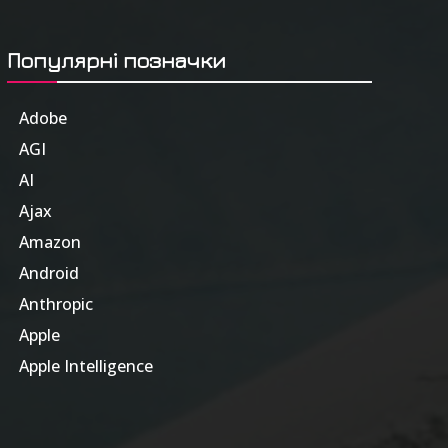
Популярні позначки
Adobe
6
AGI
185
AI
804
Ajax
1
Amazon
47
Android
17
Anthropic
51
Apple
63
Apple Intelligence
9