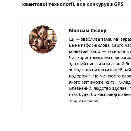
квантової технології, яка конкурує з GPS
Максим Скляр
ШІ — зваблива тема. Ми зараз 
це не пафосні слова. Свого ча
конвеєри тощо — технології, я
Чи скористалися ми перевагам
здатний вивільнити людей бе
ж людство витратить цей найці
подорожі?.. Чи ми просто пер
якого світ зможе жити? Склад
Впевнений, людство здолає і п
і так буде, бо насправді шале
творити нове.