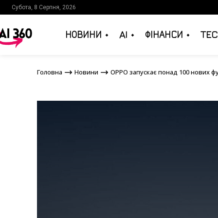
Субота, 8 Серпня, 2026
НОВИНИ
AI
ФІНАНСИ
TEC
Головна
Новини
OPPO запускає понад 100 нов
Головна
Новини
OPPO запускає понад 100 нових фу