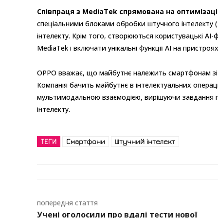
Співпраця з MediaTek спрямована на оптимізац
спеціальними блоками обробки штучного інтелекту 
інтелекту. Крім того, створюються користувацькі A
MediaTek і включати унікальні функції AI на пристроя
OPPO вважає, що майбутнє належить смартфонам зі ш
Компанія бачить майбутнє в інтелектуальних операц
мультимодальною взаємодією, вирішуючи завдання 
інтелекту.
ТЕГИ
Смартфони
Штучний інтелект
попередня стаття
Учені оголосили про вдалі тести нової