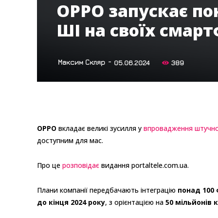
OPPO запускає по
ШІ на своїх смар
-
Максим Скляр
05.06.2024
389
OPPO
вкладає великі зусилля у
впровадження штучно
доступним для мас.
Про це
розповідає
видання portaltele.com.ua.
Плани компанії передбачають інтеграцію
понад 100 
до кінця 2024 року
, з орієнтацією на
50 мільйонів 