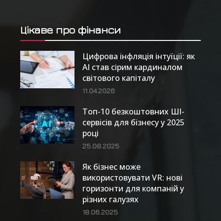
Цікаве про фінанси
Цифрова інфляція інтуїції: як
AI став сірим кардиналом
світового капіталу
11.04.2026
Топ-10 безкоштовних ШІ-
сервісів для бізнесу у 2025
році
25.08.2025
Як бізнес може
використовувати VR: нові
горизонти для компаній у
різних галузях
18.06.2025