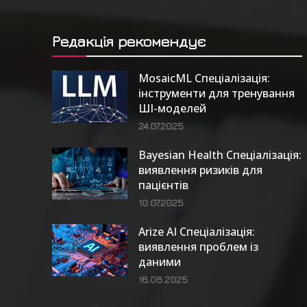
Редакція рекомендує
MosaicML Спеціалізація:
інструменти для тренування
ШІ-моделей
24.07.2025
Bayesian Health Спеціалізація:
виявлення ризиків для
пацієнтів
10.07.2025
Arize AI Спеціалізація:
виявлення проблем із
даними
16.06.2025