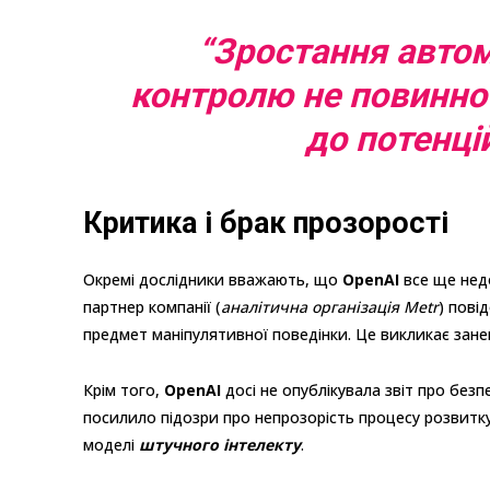
“
Зростання автом
контролю не повинно
до потенці
Критика і брак прозорості
Окремі дослідники вважають, що
OpenAI
все ще недо
партнер компанії (
аналітична організація Metr
) пові
предмет маніпулятивної поведінки. Це викликає зан
Крім того,
OpenAI
досі не опублікувала звіт про без
посилило підозри про непрозорість процесу розвитк
моделі
штучного інтелекту
.