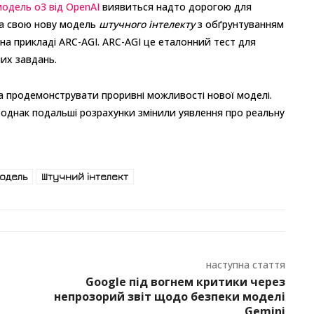
модель o3 від OpenAI
виявиться надто дорогою для
а свою нову модель
штучного інтелекту
з обґрунтуванням
 на прикладі ARC-AGI. ARC-AGI це еталонний тест для
их завдань.
а продемонструвати проривні можливості нової моделі.
однак подальші розрахунки змінили уявлення про реальну
одель
Штучний інтелект
наступна стаття
Google під вогнем критики через
непрозорий звіт щодо безпеки моделі
Gemini