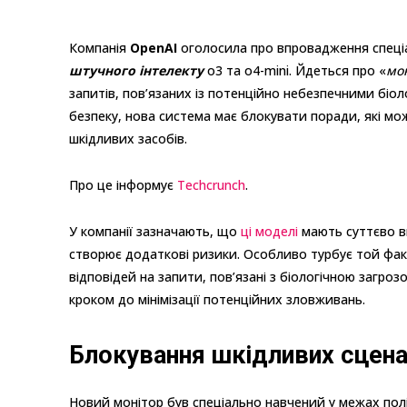
Компанія
OpenAI
оголосила про впровадження спеціа
штучного інтелекту
o3 та o4-mini. Йдеться про «
мо
запитів, пов’язаних із потенційно небезпечними біоло
безпеку, нова система має блокувати поради, які мо
шкідливих засобів.
Про це інформує
Techcrunch
.
У компанії зазначають, що
ці моделі
мають суттєво ви
створює додаткові ризики. Особливо турбує той факт
відповідей на запити, пов’язані з біологічною загр
кроком до мінімізації потенційних зловживань.
Блокування шкідливих сцена
Новий монітор був спеціально навчений у межах пол