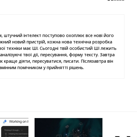
, штучний інтелект поступово охоплює все нові його
ожний новий пристрій, кожна нова технічна розробка
ової техніки має ШІ. Сьогодні твій особистий ШІ лежить
аналізуючі твої дії, пересування, форму тексту. Завтра
як краще діяти, пересуватися, писати. Післязавтра він
амінним помічником у прийнятті рішень.