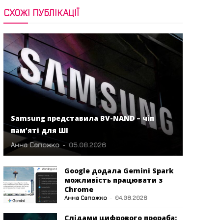
СХОЖІ ПУБЛІКАЦІЇ
Samsung представила BV-NAND – чіп
пам’яті для ШІ
Анна Сапожко
-
05.08.2026
Google додала Gemini Spark
можливість працювати з
Chrome
Анна Сапожко
-
04.08.2026
Слідами цифрового прораба: