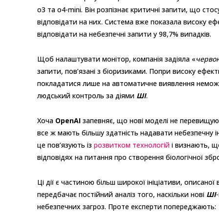
o3 та o4-mini. Він розпізнає критичні запити, що стос
відповідати на них. Система вже показала високу еф
відповідати на небезпечні запити у 98,7% випадків.
Щоб налаштувати монітор, компанія задіяла «
червон
запити, пов’язані з біоризиками. Попри високу ефек
покладатися лише на автоматичне виявлення немож
людський контроль за діями
ШІ
.
Хоча
OpenAI
запевняє, що нові моделі не перевищую
все ж мають більшу здатність надавати небезпечну ін
це пов’язують із
розвитком технологій
і визнають, щ
відповідях на питання про створення біологічної збро
Ці дії є частиною більш широкої ініціативи, описаної
передбачає постійний аналіз того, наскільки нові
ШІ
небезпечних загроз. Проте експерти попереджають: