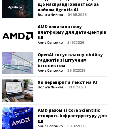
що насправді ховається за
хайпом Agentic AI
Вольга Микита
-
04.08.2026
AMD показала нову
платформу для дата-центрів
ШІ
Анна Сапожко
-
31.07.2026
OpenAI готує власну лінійку
гаджетів зі штучним
інтелектом
Анна Сапожко
-
30.07.2026
Як перевірити текст на AI
Вольга Микита
-
30.07.2026
AMD разом зі Core Scientific
створять інфраструктуру для
ШІ
Анна Сапожко
-
29.07.2026