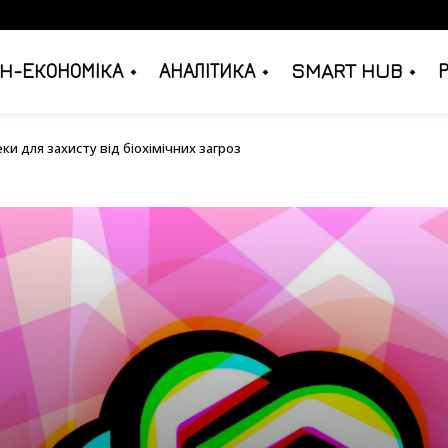
H-ЕКОНОМІКА
АНАЛІТИКА
SMART HUB
езпеки для захисту від біохімічних загроз
и для захисту від біохімічних загроз