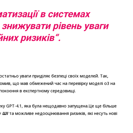
атизації в системах
 знижувати рівень уваги
йних ризиків
“.
статньо уваги приділяє безпеці своїх моделей. Так,
домив, що мав обмежений час на перевірку моделі o3 на
епокоєння в експертному середовищі.
пеку GPT-4.1, яка була нещодавно запущена.Це ще більше
у
ШІ
та можливе недооцінювання ризиків, які несуть нові