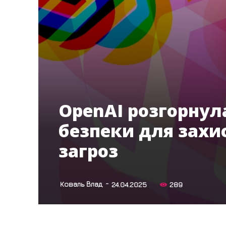
OpenAI розгорнул
безпеки для захис
загроз
-
Коваль Влад
24.04.2025
289