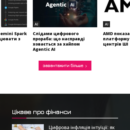
AI
AI
emini Spark
Слідами цифрового
AMD показа
цювати з
прораба: що насправді
платформу 
ховається за хайпом
центрів ШІ
Agentic AI
завантажити більше
Цікаве про фінанси
Цифрова інфляція інтуїції: як