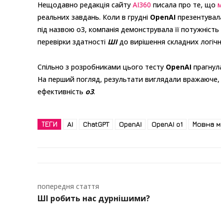
Нещодавно редакція сайту
AI360
писала про те, що
реальних завдань. Коли в грудні
OpenAI
презентувал
під назвою o3, компанія демонструвала її потужність
перевірки здатності
ШІ
до вирішення складних логічн
Спільно з розробниками цього тесту
OpenAI
прагнул
На перший погляд, результати виглядали вражаюче, 
ефективність
o3
.
ТЕГИ
AI
ChatGPT
OpenAI
OpenAI o1
Мовна м
попередня стаття
ШІ робить нас дурнішими?