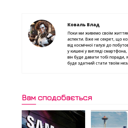
Коваль Влад
Поки ми живемо своїм життям
аспекти. Вже не секрет, що к
від космічної галузі до побут
у кишені у вигляді смартфона, 
він буде давати тобі поради, 
буде здатний стати твоїм нез
Вам сподобається