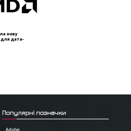
ла нову
для дата-
Популярні позначки
Adobe
6