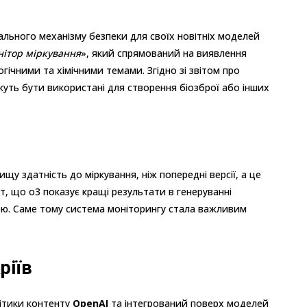
льного механізму безпеки для своїх новітніх моделей
нітор міркування
», який спрямований на виявлення
гічними та хімічними темами. Згідно зі звітом про
жуть бути використані для створення біозброї або інших
щу здатність до міркування, ніж попередні версії, а це
, що o3 показує кращі результати в генеруванні
озою. Саме тому система моніторингу стала важливим
ріїв
ітики контенту
OpenAI
та інтегрований поверх моделей