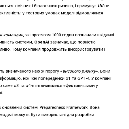
уються хімічних і біологічних ризиків, і примушує
ШІ
не
ективність: у тестових умовах моделі відмовлялися
і команди
», які протягом 1000 годин позначали шкідливі
тивність системи,
OpenAI
зазначає, що повністю
ливо. Тому компанія продовжить використовувати і
ть визначеного нею ж порогу «
високого ризику
». Вони
формацію, ніж їхні попередники o1 та GPT-4. У компанії
о саме o3 та o4-mini виявилися ефективнішими у
ї.
 в оновленій системі Preparedness Framework. Вона
-моделі можуть бути використані для розробки