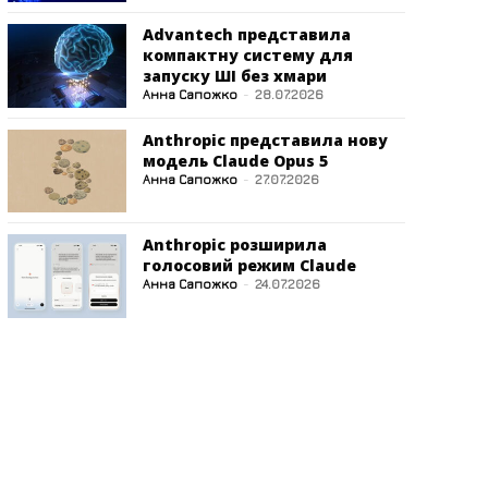
Advantech представила
компактну систему для
запуску ШІ без хмари
Анна Сапожко
-
28.07.2026
Anthropic представила нову
модель Claude Opus 5
Анна Сапожко
-
27.07.2026
Anthropic розширила
голосовий режим Claude
Анна Сапожко
-
24.07.2026