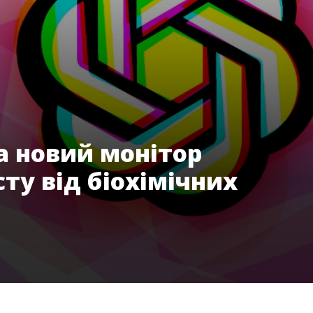
а новий монітор
ту від біохімічних