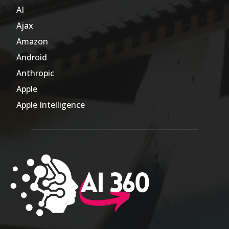
AI
804
Ajax
1
Amazon
47
Android
17
Anthropic
51
Apple
63
Apple Intelligence
9