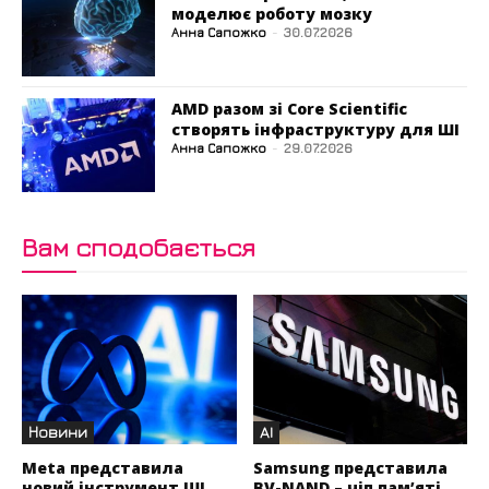
моделює роботу мозку
Анна Сапожко
-
30.07.2026
AMD разом зі Core Scientific
створять інфраструктуру для ШІ
Анна Сапожко
-
29.07.2026
Вам сподобається
Новини
AI
Meta представила
Samsung представила
новий інструмент ШІ
BV-NAND – чіп пам’яті