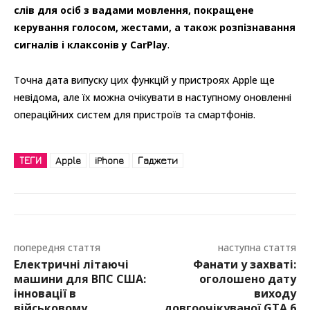
слів для осіб з вадами мовлення, покращене
керування голосом, жестами, а також розпізнавання
сигналів і клаксонів у CarPlay
.
Точна дата випуску цих функцій у пристроях Apple ще
невідома, але їх можна очікувати в наступному оновленні
операційних систем для пристроїв та смартфонів.
ТЕГИ
Apple
iPhone
Гаджети
попередня стаття
наступна стаття
Електричні літаючі
Фанати у захваті:
машини для ВПС США:
оголошено дату
інновації в
виходу
військовому
довгоочікуваної GTA 6