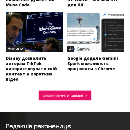
Muse Code
для ШІ
Новини
AI
Disney дозволить
Google додала Gemini
авторам TikTok
Spark можливість
використовувати свій
працювати з Chrome
контент у коротких
відео
завантажити більше
Редакція рекомендує