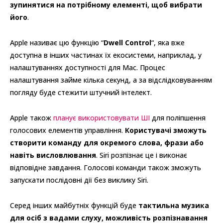
зупинятися на потрібному елементі, щоб вибрати
його
.
Apple називає цю функцію “
Dwell Control
“, яка вже
доступна в інших частинах їх екосистеми, наприклад, у
налаштуваннях доступності для Mac. Процес
налаштування займе кілька секунд, а за відслідковуванням
погляду буде стежити штучний інтелект.
Apple також
планує використовувати ШІ
для поліпшення
голосових елементів управління.
Користувачі зможуть
створити команду для окремого слова, фрази або
навіть висловлювання
. Siri розпізнає це і виконає
відповідне завдання. Голосові команди також зможуть
запускати послідовні дії без виклику Siri.
Серед інших майбутніх функцій буде
тактильна музика
для осіб з вадами слуху, можливість розпізнавання