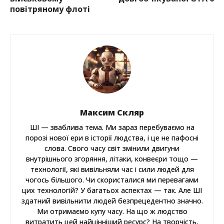
повітряному флоті
Максим Скляр
ШІ — зваблива тема. Ми зараз перебуваємо на
порозі нової ери в історії людства, і це не пафосні
слова. Свого часу світ змінили двигуни
внутрішнього згоряння, літаки, конвеєри тощо —
технології, які вивільняли час і сили людей для
чогось більшого. Чи скористалися ми перевагами
цих технологій? У багатьох аспектах — так. Але ШІ
здатний вивільнити людей безпрецедентно значно.
Ми отримаємо купу часу. На що ж людство
витратить цей найцінніший ресурс? На творчість,