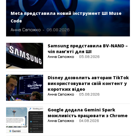
Meta представила новий інструмент ШІ Muse
Code
Анна Сапожко
-
06.08.2026
Samsung представила BV-NAND –
чіп пам’яті для ШІ
Анна Сапожко
-
05.08.2026
Disney дозволить авторам TikTok
використовувати свій контент у
коротких відео
Анна Сапожко
-
05.08.2026
Google додала Gemini Spark
можливість працювати з Chrome
Анна Сапожко
-
04.08.2026