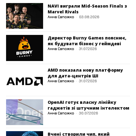
NAVI виграли Mid-Season Finals з
Marvel Rivals
Анна Сапожко
-
03.08.2026
Директор Burny Games пояснює,
як будувати бізнес у геймдеві
Анна Сапожко
-
31.07.2026
AMD показала нову платформу
для дата-центрів ШІ
Анна Сапожко
-
31.07.2026
OpenAI готує власну лінійку
гаджетів зі штучним інтелектом
Анна Сапожко
-
30.07.2026
Вчені створили чип, який