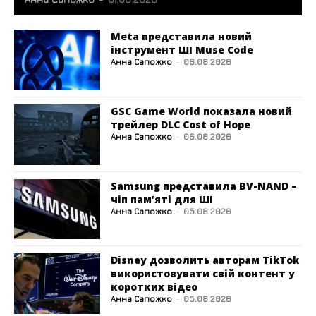
Meta представила новий
інструмент ШІ Muse Code
Анна Сапожко
-
06.08.2026
GSC Game World показала новий
трейлер DLC Cost of Hope
Анна Сапожко
-
06.08.2026
Samsung представила BV-NAND –
чіп пам’яті для ШІ
Анна Сапожко
-
05.08.2026
Disney дозволить авторам TikTok
використовувати свій контент у
коротких відео
Анна Сапожко
-
05.08.2026