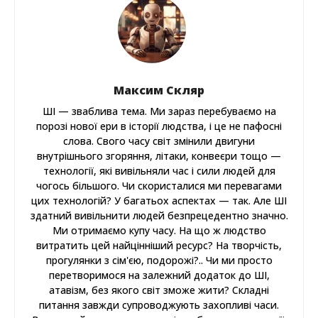
Максим Скляр
ШІ — зваблива тема. Ми зараз перебуваємо на
порозі нової ери в історії людства, і це не пафосні
слова. Свого часу світ змінили двигуни
внутрішнього згоряння, літаки, конвеєри тощо —
технології, які вивільняли час і сили людей для
чогось більшого. Чи скористалися ми перевагами
цих технологій? У багатьох аспектах — так. Але ШІ
здатний вивільнити людей безпрецедентно значно.
Ми отримаємо купу часу. На що ж людство
витратить цей найцінніший ресурс? На творчість,
прогулянки з сім'єю, подорожі?.. Чи ми просто
перетворимося на залежний додаток до ШІ,
атавізм, без якого світ зможе жити? Складні
питання завжди супроводжують захопливі часи.