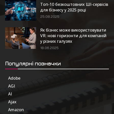
Топ-10 безкоштовних ШІ-сервісів
для бізнесу у 2025 році
25.08.2025
Як бізнес може використовувати
VR: нові горизонти для компаній
у різних галузях
18.06.2025
Популярні позначки
Adobe
6
AGI
185
AI
804
Ajax
1
Amazon
47