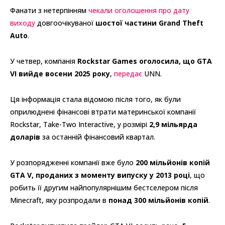
Фанати з нетерпінням
чекали оголошення про дату
виходу
довгоочікуваної
шостої частини Grand Theft
Auto
.
У четвер, компанія
Rockstar Games оголосила, що GTA
VI вийде восени 2025 року
,
передає
UNN.
Ця інформація стала відомою після того, як були
оприлюднені фінансові втрати материнської компанії
Rockstar, Take-Two Interactive, у розмірі
2,9 мільярда
доларів
за останній фінансовий квартал.
У розпорядженні компанії вже було
200 мільйонів копій
GTA V, проданих з моменту випуску у 2013 році
, що
робить її другим найпопулярнішим бестселером після
Minecraft, яку розпродали в
понад 300 мільйонів копій
.