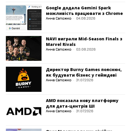
Google додала Gemini Spark
можливість працювати з Chrome
Анна Сапожко
-
04.08.2026
NAVI виграли Mid-Season Finals з
Marvel Rivals
Анна Сапожко
-
03.08.2026
Директор Burny Games пояснює,
як будувати бізнес у геймдеві
Анна Сапожко
-
31.07.2026
AMD показала нову платформу
для дата-центрів ШІ
Анна Сапожко
-
31.07.2026