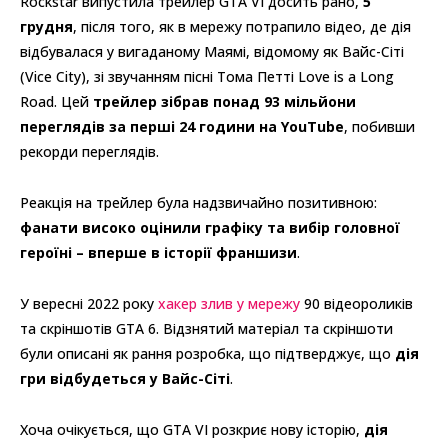
Rockstar випустила трейлер GTA VI досить рано,
5
грудня
, після того, як в мережу потрапило відео, де дія
відбувалася у вигаданому Маямі, відомому як Вайс-Сіті
(Vice City), зі звучанням пісні Тома Петті Love is a Long
Road. Цей
трейлер зібрав понад 93 мільйони
переглядів за перші 24 години на YouTube
, побивши
рекорди переглядів.
Реакція на трейлер була надзвичайно позитивною:
фанати високо оцінили графіку та вибір головної
героїні – вперше в історії франшизи
.
У вересні 2022 року
хакер злив у мережу
90 відеороликів
та скріншотів GTA 6. Відзнятий матеріал та скріншоти
були описані як рання розробка, що підтверджує, що
дія
гри відбудеться у Вайс-Сіті
.
Хоча очікується, що GTA VI розкриє нову історію,
дія