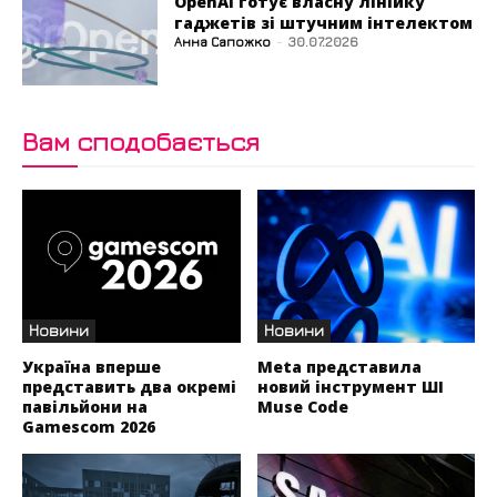
OpenAI готує власну лінійку
гаджетів зі штучним інтелектом
Анна Сапожко
-
30.07.2026
Вам сподобається
Новини
Новини
Україна вперше
Meta представила
представить два окремі
новий інструмент ШІ
павільйони на
Muse Code
Gamescom 2026