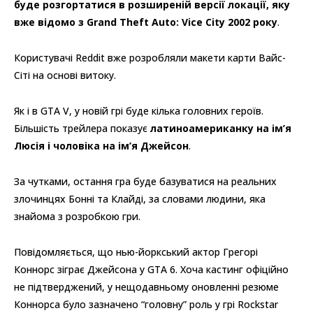
буде розгортатися в розширеній версії локації, яку
вже відомо з Grand Theft Auto: Vice City 2002 року
.
Користувачі Reddit вже розробляли макети карти Вайс-
Сіті на основі витоку.
Як і в GTA V, у новій грі буде кілька головних героїв.
Більшість трейлера показує
латиноамериканку на ім’я
Люсія і чоловіка на ім’я Джейсон
.
За чутками, остання гра буде базуватися на реальних
злочинцях Бонні та Клайді, за словами людини, яка
знайома з розробкою гри.
Повідомляється, що нью-йоркський актор Грегорі
Коннорс зіграє Джейсона у GTA 6. Хоча кастинг офіційно
не підтверджений, у нещодавньому оновленні резюме
Коннорса було зазначено “головну” роль у грі Rockstar