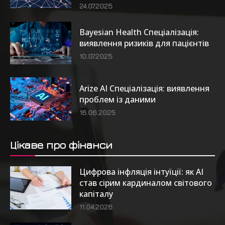
24.07.2025
Bayesian Health Спеціалізація:
виявлення ризиків для пацієнтів
10.07.2025
Arize AI Спеціалізація: виявлення
проблем із даними
16.06.2025
Цікаве про фінанси
Цифрова інфляція інтуїції: як AI
став сірим кардиналом світового
капіталу
11.04.2026