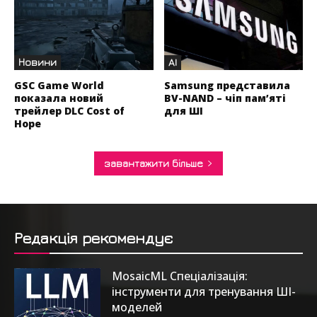
Новини
AI
GSC Game World
Samsung представила
показала новий
BV-NAND – чіп пам’яті
трейлер DLC Cost of
для ШІ
Hope
завантажити більше
Редакція рекомендує
MosaicML Спеціалізація:
інструменти для тренування ШІ-
моделей