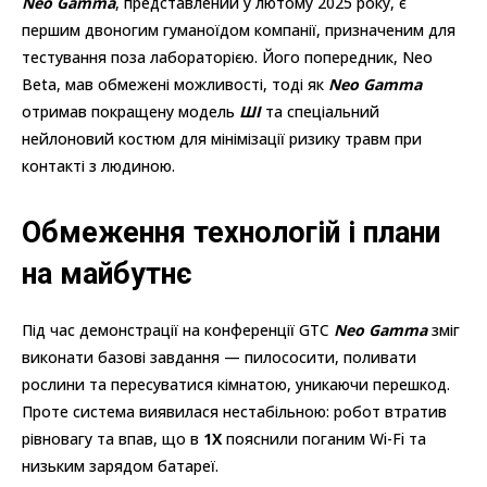
Neo Gamma
, представлений у лютому 2025 року, є
першим двоногим гуманоїдом компанії, призначеним для
тестування поза лабораторією. Його попередник, Neo
Beta, мав обмежені можливості, тоді як
Neo Gamma
отримав покращену модель
ШІ
та спеціальний
нейлоновий костюм для мінімізації ризику травм при
контакті з людиною.
Обмеження технологій і плани
на майбутнє
Під час демонстрації на конференції GTC
Neo Gamma
зміг
виконати базові завдання — пилососити, поливати
рослини та пересуватися кімнатою, уникаючи перешкод.
Проте система виявилася нестабільною: робот втратив
рівновагу та впав, що в
1X
пояснили поганим Wi-Fi та
низьким зарядом батареї.