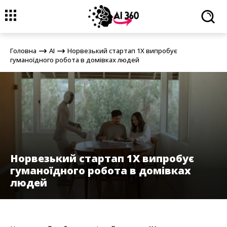
Головна
AI
Норвезький стартап 1X випробує гуманоїдного
робота в домівках людей
Головна
AI
Норвезький стартап 1X випробує
гуманоїдного робота в домівках людей
Норвезький стартап 1X випробує
гуманоїдного робота в домівках
людей