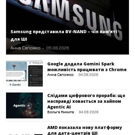
Samsung представила BV-NAND – чіп пам’яті
для ШІ
Анна Сапожко
-
05.08.2026
Google додала Gemini Spark
можливість працювати з Chrome
Анна Сапожко
-
04.08.2026
Слідами цифрового прораба: що
насправді ховається за хайпом
Agentic AI
Вольга Микита
-
04.08.2026
AMD показала нову платформу
для дата-центрів ШІ