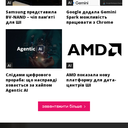
AI
AI
Samsung представила
Google додала Gemini
BV-NAND – чіп пам’яті
Spark можливість
для ШІ
працювати з Chrome
AI
AI
Слідами цифрового
AMD показала нову
прораба: що насправді
платформу для дата-
ховається за хайпом
центрів ШІ
Agentic AI
завантажити більше