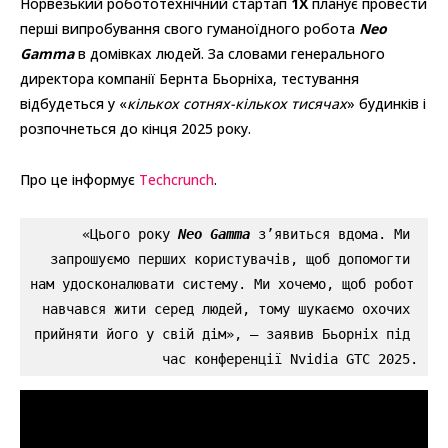
Норвезький робототехнічний стартап
1X
планує провести
перші випробування свого гуманоїдного робота
Neo
Gamma
в домівках людей. За словами генерального
директора компанії Бернта Бьорніха, тестування
відбудеться у «
кількох сотнях-кількох тисячах
» будинків і
розпочнеться до кінця 2025 року.
Про це інформує
Techcrunch
.
«Цього року 
Neo Gamma
 з’явиться вдома. Ми 
запрошуємо перших користувачів, щоб допомогти 
нам удосконалювати систему. Ми хочемо, щоб робот 
навчався жити серед людей, тому шукаємо охочих 
прийняти його у свій дім», — заявив Бьорніх під 
час конференції Nvidia GTC 2025.