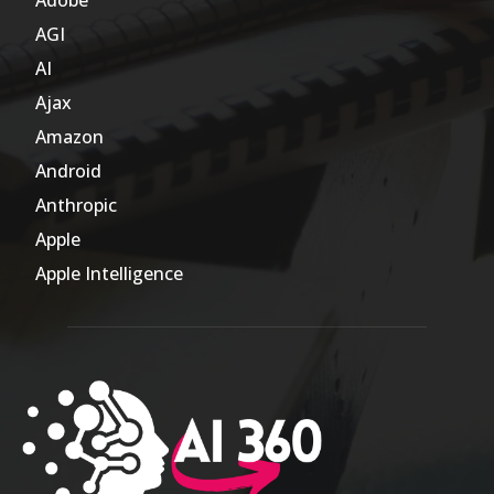
AGI
185
AI
804
Ajax
1
Amazon
47
Android
17
Anthropic
51
Apple
63
Apple Intelligence
9