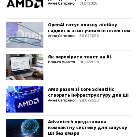
Анна Сапожко
-
31.07.2026
OpenAI готує власну лінійку
гаджетів зі штучним інтелектом
Анна Сапожко
-
30.07.2026
Як перевірити текст на AI
Вольга Микита
-
30.07.2026
AMD разом зі Core Scientific
створять інфраструктуру для ШІ
Анна Сапожко
-
29.07.2026
Advantech представила
компактну систему для запуску
ШІ без хмари