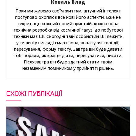
Коваль Влад
Поки ми живемо своїм життям, штучний інтелект
поступово охоплює все нові його аспекти. Вже не
секрет, що кожний новий пристрій, кожна нова
технічна розробка від космічної галузі до побутової
техніки має ШІ. Сьогодні твій особистий ШІ лежить
у кишені у вигляді смартфона, аналізуючі твої дії,
пересування, форму тексту. Завтра він буде давати
тобі поради, як краще діяти, пересуватися, писати.
Післязавтра він буде здатний стати твоїм
незамінним помічником у прийнятті рішень.
СХОЖІ ПУБЛІКАЦІЇ