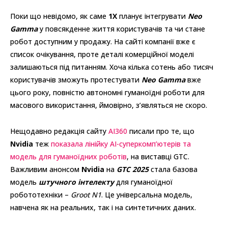
Поки що невідомо, як саме
1X
планує інтегрувати
Neo
Gamma
у повсякденне життя користувачів та чи стане
робот доступним у продажу. На сайті компанії вже є
список очікування, проте деталі комерційної моделі
залишаються під питанням. Хоча кілька сотень або тисяч
користувачів зможуть протестувати
Neo Gamma
вже
цього року, повністю автономні гуманоїдні роботи для
масового використання, ймовірно, з’являться не скоро.
Нещодавно редакція сайту
AI360
писали про те, що
Nvidia
теж
показала лінійку AI-суперкомп’ютерів та
модель для гуманоїдних роботів
, на виставці GTC.
Важливим анонсом
Nvidia
на
GTC 2025
стала базова
модель
штучного інтелекту
для гуманоїдної
робототехніки –
Groot N1
. Це універсальна модель,
навчена як на реальних, так і на синтетичних даних.