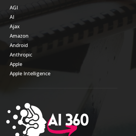
AGI
185
AI
804
Ajax
1
Amazon
47
Android
17
Anthropic
51
Apple
63
Apple Intelligence
9