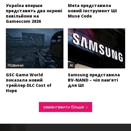
Україна вперше
Meta представила
представить два окремі
новий інструмент ШІ
павільйони на
Muse Code
Gamescom 2026
Новини
AI
GSC Game World
Samsung представила
показала новий
BV-NAND – чіп пам’яті
трейлер DLC Cost of
для ШІ
Hope
завантажити більше