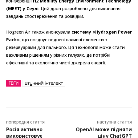
конференції
H2 Mobility Energy Environment Technology
(MEET) у Сеулі
. Цей дрон розроблено для виконання
завдань спостереження та розвідки.
Hogreen Air також анонсувала
систему «Hydrogen Power
Pack»
, що поєднує водневі паливні елементи з
резервуарами для пального. Ця технологія може стати
важливим рішенням у різних галузях, де потрібні
ефективні та екологічно чисті джерела енергії.
ТЕГИ
Штучний інтелект
попередня стаття
наступна стаття
Росія активно
OpenAI може підняти
використовує
ціну ChatGPT