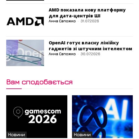
AMD показала нову платформу
для дата-центрів ШІ
Анна Сапожко
-
31.07.2026
OpenAI готує власну лінійку
гаджетів зі штучним інтелектом
Анна Сапожко
-
30.07.2026
Вам сподобається
Новини
Новини