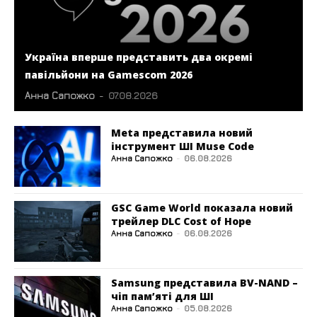
Україна вперше представить два окремі
павільйони на Gamescom 2026
Анна Сапожко
-
07.08.2026
Meta представила новий
інструмент ШІ Muse Code
Анна Сапожко
-
06.08.2026
GSC Game World показала новий
трейлер DLC Cost of Hope
Анна Сапожко
-
06.08.2026
Samsung представила BV-NAND –
чіп пам’яті для ШІ
Анна Сапожко
-
05.08.2026