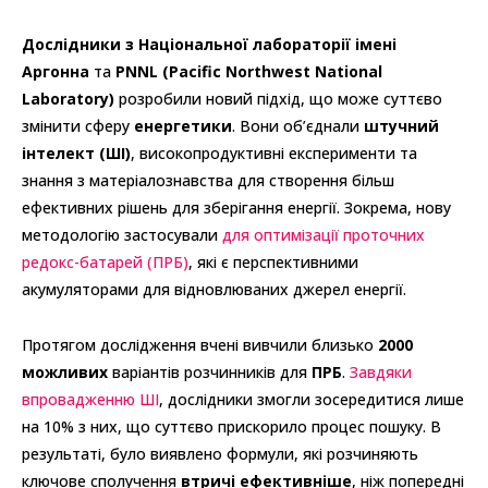
Дослідники з Національної лабораторії імені
Аргонна
та
PNNL (Pacific Northwest National
Laboratory)
розробили новий підхід, що може суттєво
змінити сферу
енергетики
. Вони об’єднали
штучний
інтелект (ШІ)
, високопродуктивні експерименти та
знання з матеріалознавства для створення більш
ефективних рішень для зберігання енергії. Зокрема, нову
методологію застосували
для оптимізації проточних
редокс-батарей (ПРБ)
, які є перспективними
акумуляторами для відновлюваних джерел енергії.
Протягом дослідження вчені вивчили близько
2000
можливих
варіантів розчинників для
ПРБ
.
Завдяки
впровадженню ШІ
, дослідники змогли зосередитися лише
на 10% з них, що суттєво прискорило процес пошуку. В
результаті, було виявлено формули, які розчиняють
ключове сполучення
втричі ефективніше
, ніж попередні