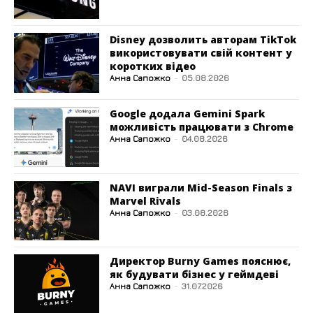
Disney дозволить авторам TikTok
використовувати свій контент у
коротких відео
Анна Сапожко
-
05.08.2026
Google додала Gemini Spark
можливість працювати з Chrome
Анна Сапожко
-
04.08.2026
NAVI виграли Mid-Season Finals з
Marvel Rivals
Анна Сапожко
-
03.08.2026
Директор Burny Games пояснює,
як будувати бізнес у геймдеві
Анна Сапожко
-
31.07.2026