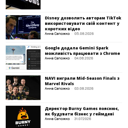
Disney дозволить авторам TikTok
використовувати свій контент у
коротких відео
Анна Сапожко
-
05.08.2026
Google додала Gemini Spark
можливість працювати з Chrome
Анна Сапожко
-
04.08.2026
NAVI виграли Mid-Season Finals з
Marvel Rivals
Анна Сапожко
-
03.08.2026
Директор Burny Games пояснює,
як будувати бізнес у геймдеві
Анна Сапожко
-
31.07.2026