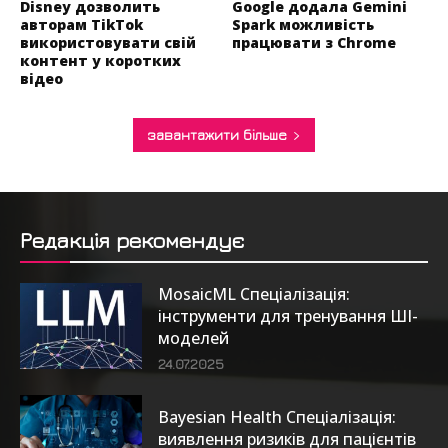
Disney дозволить
Google додала Gemini
авторам TikTok
Spark можливість
використовувати свій
працювати з Chrome
контент у коротких
відео
завантажити більше
Редакція рекомендує
MosaicML Спеціалізація:
інструменти для тренування ШІ-
моделей
24.07.2025
Bayesian Health Спеціалізація:
виявлення ризиків для пацієнтів