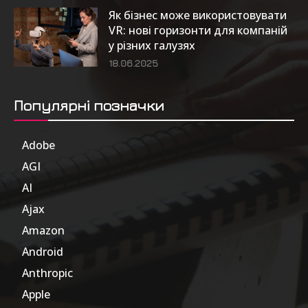
Як бізнес може використовувати
VR: нові горизонти для компаній
у різних галузях
18.06.2025
Популярні позначки
Adobe
6
AGI
185
AI
804
Ajax
1
Amazon
47
Android
17
Anthropic
51
Apple
63