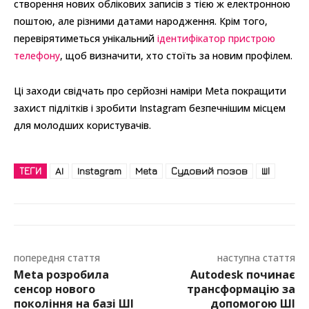
створення нових облікових записів з тією ж електронною
поштою, але різними датами народження. Крім того,
перевірятиметься унікальний
ідентифікатор пристрою
телефону
, щоб визначити, хто стоїть за новим профілем.
Ці заходи свідчать про серйозні наміри Meta покращити
захист підлітків і зробити Instagram безпечнішим місцем
для молодших користувачів.
ТЕГИ
AI
Instagram
Meta
Судовий позов
ШІ
попередня стаття
наступна стаття
Meta розробила
Autodesk починає
сенсор нового
трансформацію за
покоління на базі ШІ
допомогою ШІ