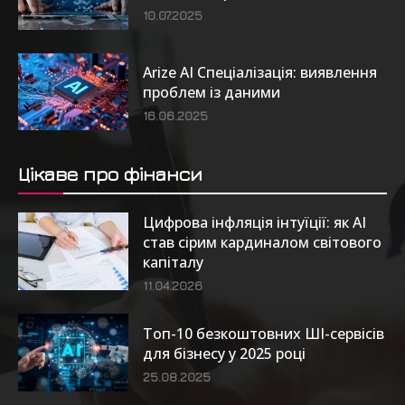
10.07.2025
Arize AI Спеціалізація: виявлення
проблем із даними
16.06.2025
Цікаве про фінанси
Цифрова інфляція інтуїції: як AI
став сірим кардиналом світового
капіталу
11.04.2026
Топ-10 безкоштовних ШІ-сервісів
для бізнесу у 2025 році
25.08.2025