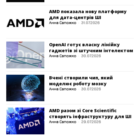
AMD показала нову платформу
для дата-центрів ШІ
Анна Сапожко
-
31.07.2026
OpenAI готує власну лінійку
гаджетів зі штучним інтелектом
Анна Сапожко
-
30.07.2026
Вчені створили чип, який
моделює роботу мозку
Анна Сапожко
-
30.07.2026
AMD разом зі Core Scientific
створять інфраструктуру для ШІ
Анна Сапожко
-
29.07.2026