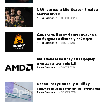
NAVI виграли Mid-Season Finals з
Marvel Rivals
Анна Сапожко
-
03.08.2026
Директор Burny Games пояснює,
як будувати бізнес у геймдеві
Анна Сапожко
-
31.07.2026
AMD показала нову платформу
для дата-центрів ШІ
Анна Сапожко
-
31.07.2026
OpenAI готує власну лінійку
гаджетів зі штучним інтелектом
Анна Сапожко
-
30.07.2026