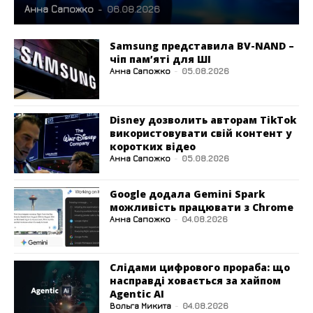
Анна Сапожко
-
06.08.2026
Samsung представила BV-NAND –
чіп пам’яті для ШІ
Анна Сапожко
-
05.08.2026
Disney дозволить авторам TikTok
використовувати свій контент у
коротких відео
Анна Сапожко
-
05.08.2026
Google додала Gemini Spark
можливість працювати з Chrome
Анна Сапожко
-
04.08.2026
Слідами цифрового прораба: що
насправді ховається за хайпом
Agentic AI
Вольга Микита
-
04.08.2026