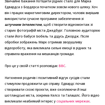
Звичайне бажання потішити рідних стало для Марка
Едвардса з Бордерса початком зовсім нового шляху. Хоч
він і працює маркетинговим директором, чоловік вирішив
використати сучасне програмне забезпечення зі
штучним інтелектом
, щоб створити відеомонтаж зі
старих фотографій міста Джедбург. Головною аудиторією
стали його бабуся Ізобель та дідусь Джордж. Після
обробки зображень Марк отримав зворушливу
відеороботу, яка викликала сильні емоції в рідних та
справила враження на мешканців громади.
Про це у своїй статті розповідає
BBC
.
Натхнення родичів і позитивний відгук сусідів стали
стимулом продовжити цю справу. Едвардс почав
створювати схожі проєкти, вже охоплюючи й інші
шотландські міста, зокрема Келсо та Галашілс. Його відео
викликали неабиякий інтерес у
соціальних мережах
.