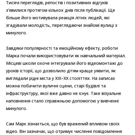
Тисячі переглядів, репостів і позитивних відгуків
з’явилися протягом кількох днів після публікації. Ще
більше його мотивувала реакція літніх людей, які
згадували молодість, переглядаючи знайомі вулиці з
минулого.
Завдяки популярності та емоційному ефекту, роботи
Марка почали використовувати як навчальний матеріал.
Місцеві школи охоче інтегрували його відеомонтажі до
уроків історії, що дозволило дітям краще уявити, як
виглядали рідні міста у XIX–XX століттях. На записах
можна побачити вуличні сцени, старі будівлі та
інфраструктуру, якої вже давно не існує. Таке візуальне
наповнення стало справжньою допомогою у вивченні
минулого.
Сам Марк зізнається, що був вражений впливом своїх
відео. Він зазначає, що отримує численні повідомлення