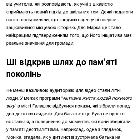
від учителів, які розповідають, як учні з цікавістю
сприймають новий підхід до шкільних тем. Деякі педагоги
навіть повідомляли, що завдяки відео учні вперше
зацікавилися місцевою історією. Для Марка це стало
найкращим підтвердженням того, що його ініціатива має
реальне значення для громади.
ШІ відкрив шлях до пам’яті
поколінь
Не менш важливою аудиторією для відео стали літні
люди. У межах програми “
Активне життя людей похилого
віку
” в місті Галашілс відбулися покази, які зібрали понад
два десятки глядачів. Для багатьох це була не просто
ностальгія, а повернення до моментів, які вони зберігали
у пам’яті десятиліттями. Наприклад, одна з глядачок,
Моніка, згадала, як у дитинстві зустрічала батька на