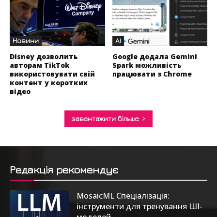
Новини
AI
Disney дозволить
Google додала Gemini
авторам TikTok
Spark можливість
використовувати свій
працювати з Chrome
контент у коротких
відео
завантажити більше
Редакція рекомендує
MosaicML Спеціалізація:
інструменти для тренування ШІ-
моделей