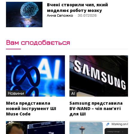
Вчені створили чип, який
моделює роботу мозку
Анна Сапожко
-
30.07.2026
Вам сподобається
Новини
AI
Meta представила
Samsung представила
новий інструмент ШІ
BV-NAND – чіп пам’яті
Muse Code
для ШІ