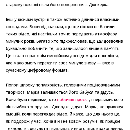
старому вокзалі після його повернення з Дюнкерка.
Інші учасники зустрічі також активно ділилися власними
спогадами. Вони відзначали, що ще ніколи не бачили
таких відео, які настільки точно передають атмосферу
минулих років. Багато хто підкреслював, що
ШІ
дозволив
буквально побачити те, що залишилося лише в пам’яті.
Це стало справжнім емоційним досвідом для покоління,
яке мало змогу пережити своє минуле знову — вже в
сучасному цифровому форматі.
Попри широку популярність, головними поціновувачами
творчості Марка залишаються його бабуся та дідусь.
Вони були першими, хто
побачив проєкт
, і першими, кого
він глибоко зворушив. Джордж, дідусь Марка, не приховує
емоцій, коли переглядає відео, й каже, що для нього це,
як подорож у часі. Хоча він і не зовсім розуміє, як працює
технологія, результат викликає у нього щире захоплення.