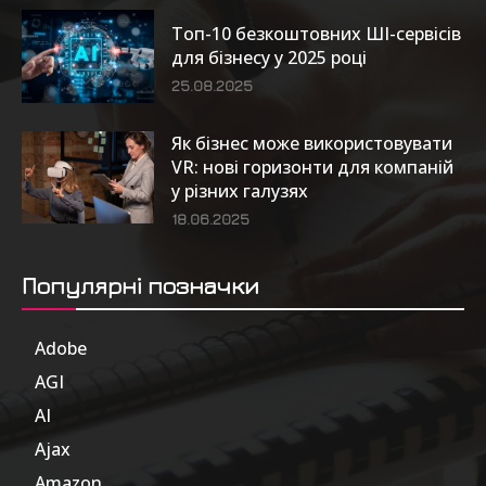
Топ-10 безкоштовних ШІ-сервісів
для бізнесу у 2025 році
25.08.2025
Як бізнес може використовувати
VR: нові горизонти для компаній
у різних галузях
18.06.2025
Популярні позначки
Adobe
6
AGI
185
AI
804
Ajax
1
Amazon
47