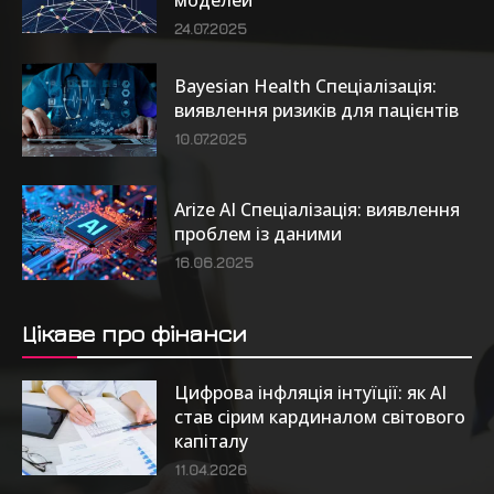
24.07.2025
Bayesian Health Спеціалізація:
виявлення ризиків для пацієнтів
10.07.2025
Arize AI Спеціалізація: виявлення
проблем із даними
16.06.2025
Цікаве про фінанси
Цифрова інфляція інтуїції: як AI
став сірим кардиналом світового
капіталу
11.04.2026