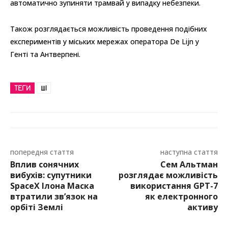
автоматично зупиняти трамвай у випадку небезпеки.
Також розглядається можливість проведення подібних
експериментів у міських мережах оператора De Lijn у
Генті та Антверпені.
ТЕГИ
ШІ
попередня стаття
наступна стаття
Вплив сонячних
Сем Альтман
вибухів: супутники
розглядає можливість
SpaceX Ілона Маска
використання GPT-7
втратили зв’язок на
як електронного
орбіті Землі
активу