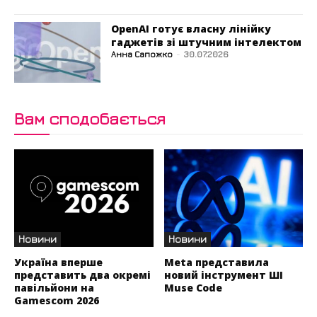
OpenAI готує власну лінійку
гаджетів зі штучним інтелектом
Анна Сапожко
-
30.07.2026
Вам сподобається
Новини
Новини
Україна вперше
Meta представила
представить два окремі
новий інструмент ШІ
павільйони на
Muse Code
Gamescom 2026