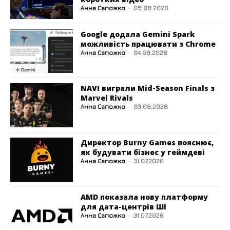
Анна Сапожко
-
05.08.2026
Google додала Gemini Spark
можливість працювати з Chrome
Анна Сапожко
-
04.08.2026
NAVI виграли Mid-Season Finals з
Marvel Rivals
Анна Сапожко
-
03.08.2026
Директор Burny Games пояснює,
як будувати бізнес у геймдеві
Анна Сапожко
-
31.07.2026
AMD показала нову платформу
для дата-центрів ШІ
Анна Сапожко
-
31.07.2026