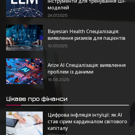
інструменти для тренування ШІ-
моделей
24.07.2025
Bayesian Health Спеціалізація:
виявлення ризиків для пацієнтів
10.07.2025
Arize AI Спеціалізація: виявлення
проблем із даними
16.06.2025
Цікаве про фінанси
Цифрова інфляція інтуїції: як AI
став сірим кардиналом світового
капіталу