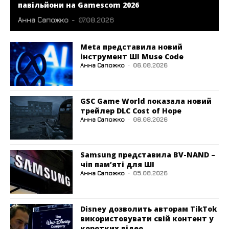
павільйони на Gamescom 2026
Анна Сапожко
-
07.08.2026
Meta представила новий
інструмент ШІ Muse Code
Анна Сапожко
-
06.08.2026
GSC Game World показала новий
трейлер DLC Cost of Hope
Анна Сапожко
-
06.08.2026
Samsung представила BV-NAND –
чіп пам’яті для ШІ
Анна Сапожко
-
05.08.2026
Disney дозволить авторам TikTok
використовувати свій контент у
коротких відео