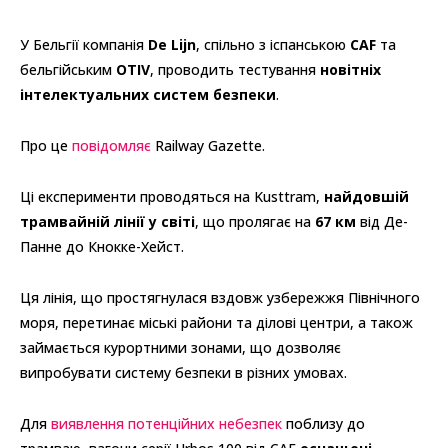
У Бельгії компанія
De Lijn
, спільно з іспанською
CAF
та
бельгійським
OTIV
, проводить тестування
новітніх
інтелектуальних систем безпеки
.
Про це
повідомляє
Railway Gazette.
Ці експерименти проводяться на Kusttram,
найдовшій
трамвайній лінії у світі
, що пролягає на
67 км
від Де-
Панне до Кнокке-Хейст.
Ця лінія, що простягнулася вздовж узбережжя Північного
моря, перетинає міські райони та ділові центри, а також
займається курортними зонами, що дозволяє
випробувати систему безпеки в різних умовах.
Для
виявлення потенційних небезпек
поблизу до