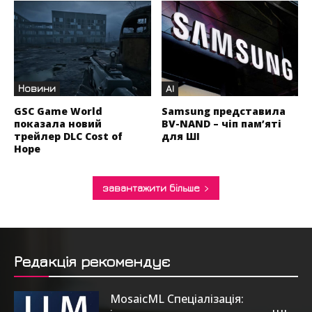
Новини
AI
GSC Game World
Samsung представила
показала новий
BV-NAND – чіп пам’яті
трейлер DLC Cost of
для ШІ
Hope
завантажити більше
Редакція рекомендує
MosaicML Спеціалізація: