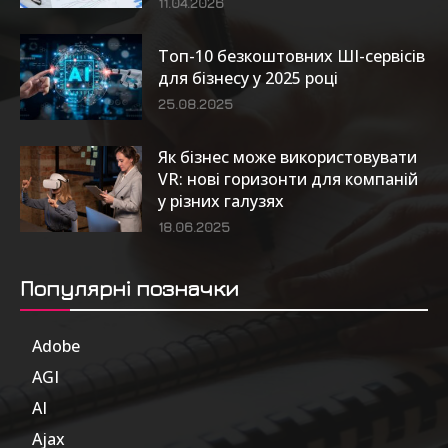
11.04.2026
Топ-10 безкоштовних ШІ-сервісів
для бізнесу у 2025 році
25.08.2025
Як бізнес може використовувати
VR: нові горизонти для компаній
у різних галузях
18.06.2025
Популярні позначки
Adobe
6
AGI
185
AI
804
Ajax
1