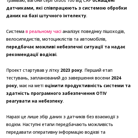
трамваю, вагони серії Urbos 100 від CAF
оснащені
датчиками, які співпрацюють з системою обробки
даних на базі штучного інтелекту
.
Система
в реальному часі
аналізує поведінку пішоходів,
велосипедистів, мотоциклістів та автомобілів,
передбачає можливі небезпечні ситуації та надає
рекомендації водієві
.
Проект стартував у літку
2023 року
. Перший етап
тестувань, запланований до завершення восени
2024
року
, має на меті
оцінити продуктивність системи та
здатність програмного забезпечення OTIV
реагувати на небезпеку
.
Наразі це лише збір даних з датчиків без взаємодії з
водієм. Наступні етапи передбачають можливість
передавати оперативну інформацію водієві та