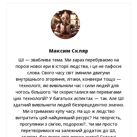
Максим Скляр
ШІ — зваблива тема. Ми зараз перебуваємо на
порозі нової ери в історії людства, і це не пафосні
слова. Свого часу світ змінили двигуни
внутрішнього згоряння, літаки, конвеєри тощо —
технології, які вивільняли час і сили людей для
чогось більшого. Чи скористалися ми перевагами
цих технологій? У багатьох аспектах — так. Але ШІ
здатний вивільнити людей безпрецедентно значно.
Ми отримаємо купу часу. На що ж людство
витратить цей найцінніший ресурс? На творчість,
прогулянки з сім'єю, подорожі?.. Чи ми просто
перетворимося на залежний додаток до ШІ,
атавізм, без якого світ зможе жити? Складні