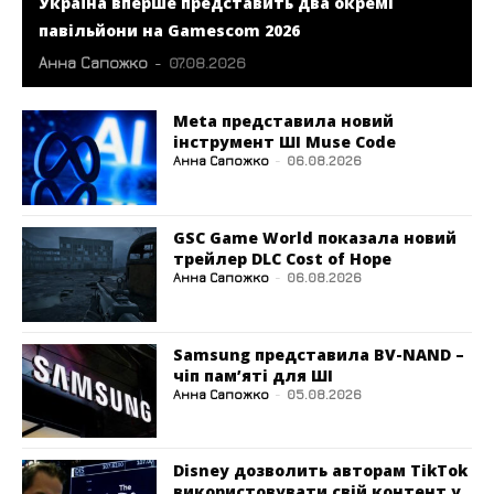
Україна вперше представить два окремі
павільйони на Gamescom 2026
Анна Сапожко
-
07.08.2026
Meta представила новий
інструмент ШІ Muse Code
Анна Сапожко
-
06.08.2026
GSC Game World показала новий
трейлер DLC Cost of Hope
Анна Сапожко
-
06.08.2026
Samsung представила BV-NAND –
чіп пам’яті для ШІ
Анна Сапожко
-
05.08.2026
Disney дозволить авторам TikTok
використовувати свій контент у