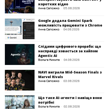
коротких відео
Анна Сапожко
-
05.08.2026
Google додала Gemini Spark
можливість працювати з Chrome
Анна Сапожко
-
04.08.2026
Слідами цифрового прораба: що
насправді ховається за хайпом
Agentic AI
Вольга Микита
-
04.08.2026
NAVI виграли Mid-Season Finals з
Marvel Rivals
Анна Сапожко
-
03.08.2026
Що таке AI-агенти і навіщо вони
потрібні
Вольга Микита
-
02.08.2026