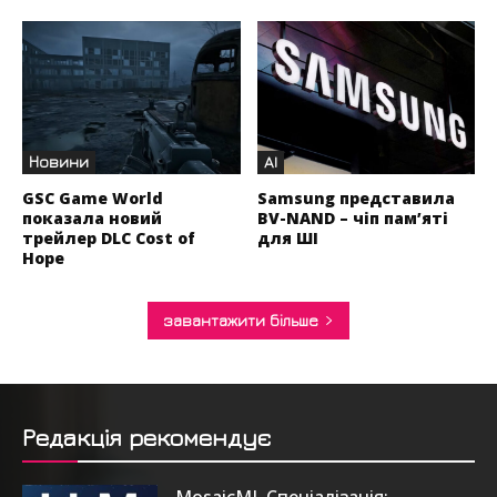
Новини
AI
GSC Game World
Samsung представила
показала новий
BV-NAND – чіп пам’яті
трейлер DLC Cost of
для ШІ
Hope
завантажити більше
Редакція рекомендує
MosaicML Спеціалізація: