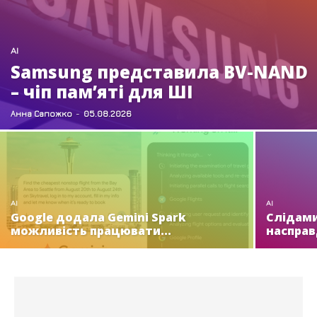
AI
Samsung представила BV-NAND
– чіп пам’яті для ШІ
Анна Сапожко
-
05.08.2026
AI
AI
Google додала Gemini Spark
Слідами
можливість працювати...
насправ