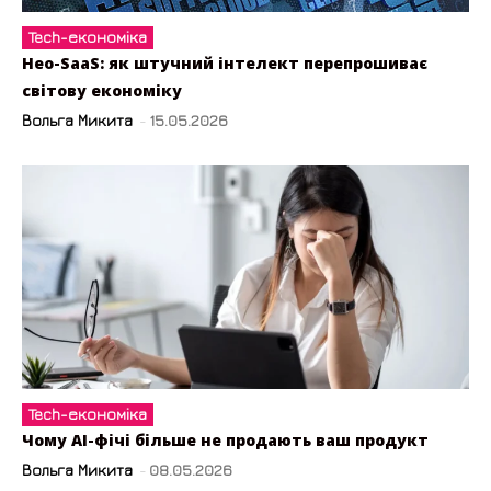
Tech-економіка
Нео-SaaS: як штучний інтелект перепрошиває
світову економіку
Вольга Микита
-
15.05.2026
Tech-економіка
Чому AI-фічі більше не продають ваш продукт
Вольга Микита
-
08.05.2026