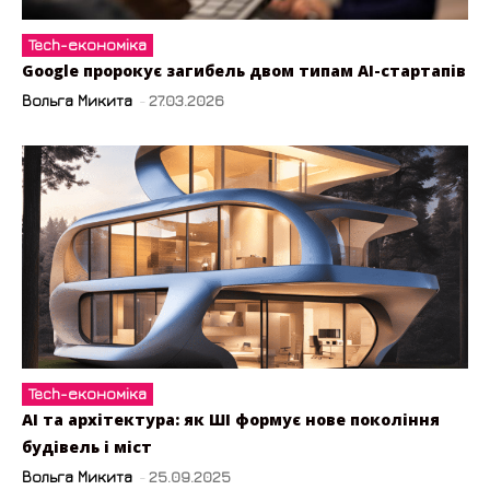
Tech-економіка
Google пророкує загибель двом типам AI-стартапів
Вольга Микита
-
27.03.2026
Tech-економіка
АІ та архітектура: як ШІ формує нове покоління
будівель і міст
Вольга Микита
-
25.09.2025