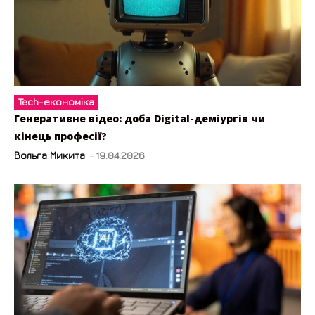
Tech-економіка
Генеративне відео: доба Digital-деміургів чи
кінець професії?
Вольга Микита
-
19.04.2026