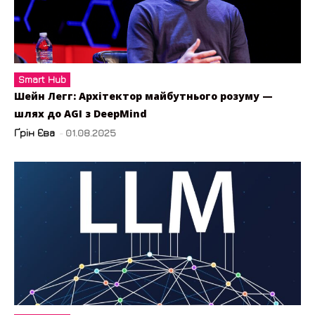
Smart Hub
Шейн Легг: Архітектор майбутнього розуму —
шлях до AGI з DeepMind
Ґрін Єва
-
01.08.2025