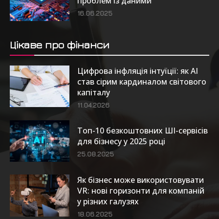
проблем із даними
16.06.2025
Цікаве про фінанси
Цифрова інфляція інтуїції: як AI
став сірим кардиналом світового
капіталу
11.04.2026
Топ-10 безкоштовних ШІ-сервісів
для бізнесу у 2025 році
25.08.2025
Як бізнес може використовувати
VR: нові горизонти для компаній
у різних галузях
18.06.2025