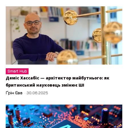
Smart Hub
Деміс Хассабіс — архітектор майбутнього: як
британський науковець змінює ШІ
Ґрін Єва
-
30.06.2025