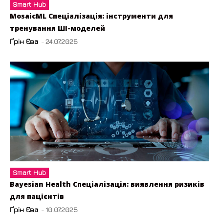
Smart Hub
MosaicML Спеціалізація: інструменти для
тренування ШІ-моделей
Ґрін Єва
-
24.07.2025
Smart Hub
Bayesian Health Спеціалізація: виявлення ризиків
для пацієнтів
Ґрін Єва
-
10.07.2025