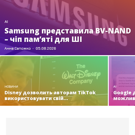
AI
Samsung представила BV-NAND
– чіп пам’яті для ШІ
Анна Сапожко
-
05.08.2026
НОВИНИ
AI
Disney дозволить авторам TikTok
Google 
використовувати свій...
можливі