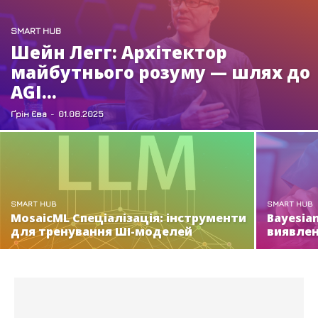
SMART HUB
Шейн Легг: Архітектор
майбутнього розуму — шлях до
AGI...
Ґрін Єва
-
01.08.2025
SMART HUB
SMART HUB
MosaicML Спеціалізація: інструменти
Bayesian
для тренування ШІ-моделей
виявлен