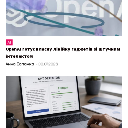
AI
OpenAI готує власну лінійку гаджетів зі штучним
інтелектом
Анна Сапожко
-
30.07.2026