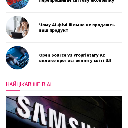
перепрошиває світову економіку
Чому AI-фічі більше не продають
ваш продукт
Open Source vs Proprietary AI:
велике протистояння у світі ШІ
НАЙЦІКАВІШЕ В AI