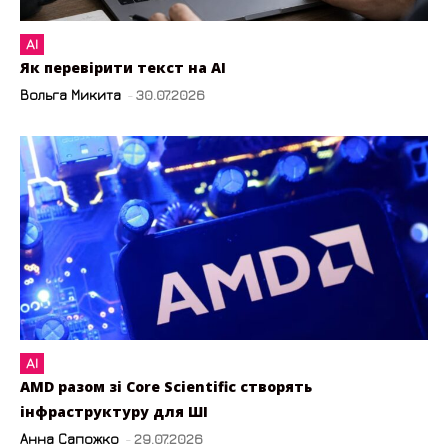
AI
Як перевірити текст на AI
Вольга Микита
-
30.07.2026
AI
AMD разом зі Core Scientific створять
інфраструктуру для ШІ
Анна Сапожко
-
29.07.2026