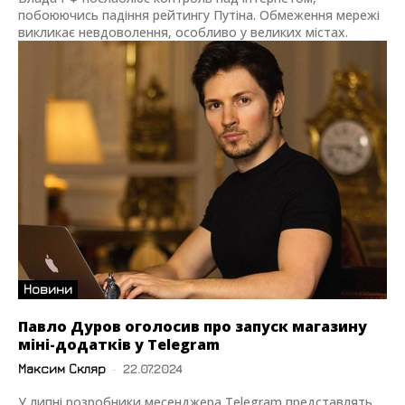
побоюючись падіння рейтингу Путіна. Обмеження мережі
викликає невдоволення, особливо у великих містах.
Новини
Павло Дуров оголосив про запуск магазину
міні-додатків у Telegram
Максим Скляр
-
22.07.2024
У липні розробники месенджера Telegram представлять