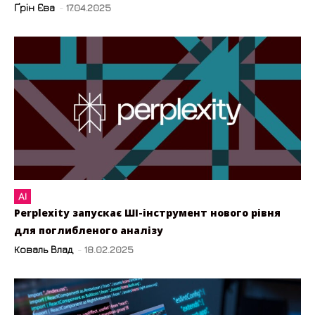
Ґрін Єва
-
17.04.2025
AI
Perplexity запускає ШІ-інструмент нового рівня
для поглибленого аналізу
Коваль Влад
-
18.02.2025