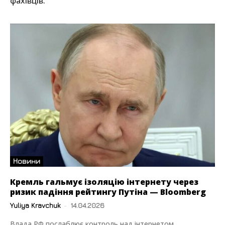
фахівців.
Новини
Кремль гальмує ізоляцію інтернету через
ризик падіння рейтингу Путіна — Bloomberg
Yuliya Kravchuk
-
14.04.2026
Влада РФ послаблює контроль над інтернетом,