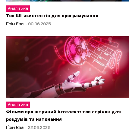
Аналітика
Топ ШІ-асистентів для програмування
Ґрін Єва
-
09.06.2025
Аналітика
Фільми про штучний інтелект: топ стрічок для
роздумів та натхнення
Ґрін Єва
-
22.05.2025