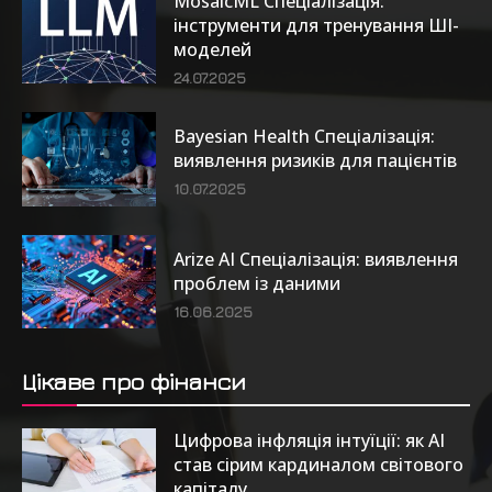
MosaicML Спеціалізація:
інструменти для тренування ШІ-
моделей
24.07.2025
Bayesian Health Спеціалізація:
виявлення ризиків для пацієнтів
10.07.2025
Arize AI Спеціалізація: виявлення
проблем із даними
16.06.2025
Цікаве про фінанси
Цифрова інфляція інтуїції: як AI
став сірим кардиналом світового
капіталу