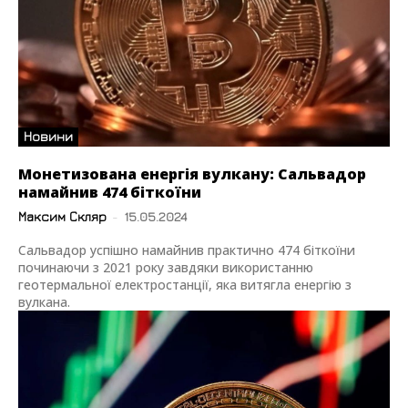
Новини
Монетизована енергія вулкану: Сальвадор
намайнив 474 біткоїни
Максим Скляр
-
15.05.2024
Сальвадор успішно намайнив практично 474 біткоїни
починаючи з 2021 року завдяки використанню
геотермальної електростанції, яка витягла енергію з
вулкана.