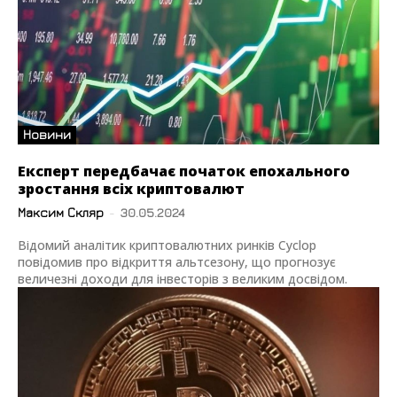
Новини
Експерт передбачає початок епохального
зростання всіх криптовалют
Максим Скляр
-
30.05.2024
Відомий аналітик криптовалютних ринків Cyclop
повідомив про відкриття альтсезону, що прогнозує
величезні доходи для інвесторів з великим досвідом.