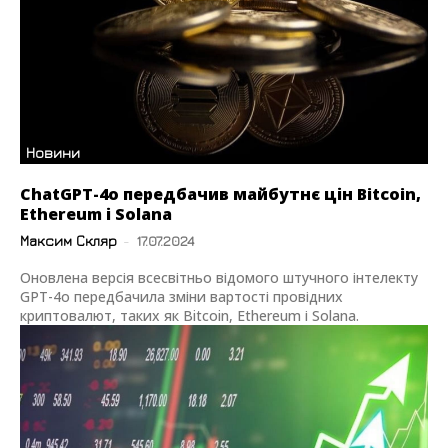
Новини
ChatGPT-4o передбачив майбутнє цін Bitcoin,
Ethereum і Solana
Максим Скляр
-
17.07.2024
Оновлена версія всесвітньо відомого штучного інтелекту
GPT-4o передбачила зміни вартості провідних
криптовалют, таких як Bitcoin, Ethereum і Solana.