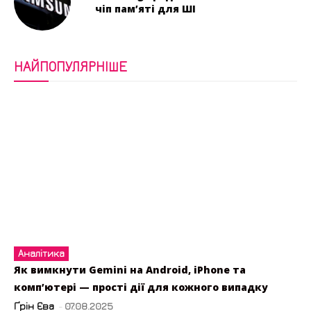
чіп пам’яті для ШІ
НАЙПОПУЛЯРНІШЕ
Аналітика
Як вимкнути Gemini на Android, iPhone та
комп’ютері — прості дії для кожного випадку
Ґрін Єва
-
07.08.2025