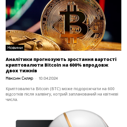
Новини
Аналітики прогнозують зростання вартості
криптовалюти Bitcoin на 600% впродовж
двох тижнів
Максим Скляр
-
10.04.2024
Криптовалюта Bitcoin (BTC) може подорожчати на 600
відсотків після халвінгу, котрий запланований на квітневі
числа.