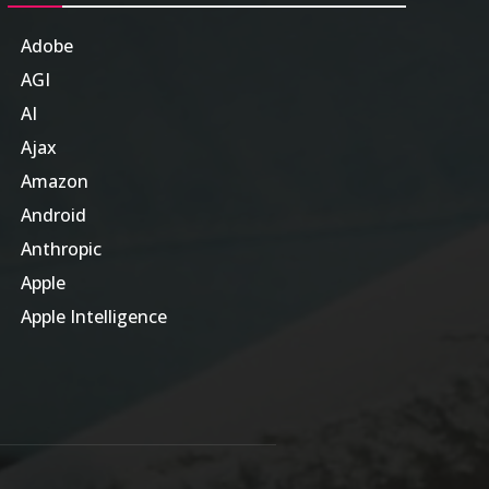
Adobe
6
AGI
185
AI
804
Ajax
1
Amazon
47
Android
17
Anthropic
51
Apple
63
Apple Intelligence
9