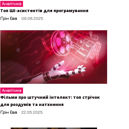
Аналітика
Топ ШІ-асистентів для програмування
Ґрін Єва
-
09.06.2025
Аналітика
Фільми про штучний інтелект: топ стрічок
для роздумів та натхнення
Ґрін Єва
-
22.05.2025