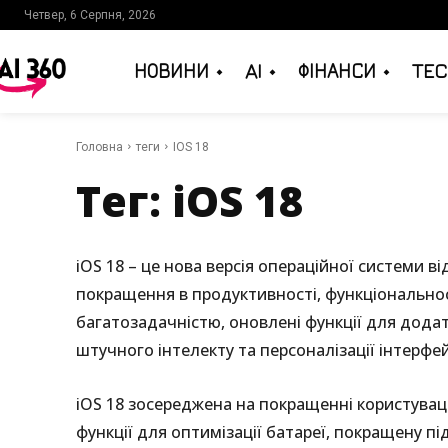
Четвер, 6 Серпня, 2026
НОВИНИ
AI
ФІНАНСИ
TEC
Головна
теги
IOS 18
Тег:
iOS 18
iOS 18 – це нова версія операційної системи в
покращення в продуктивності, функціональност
багатозадачністю, оновлені функції для додат
штучного інтелекту та персоналізації інтерфей
iOS 18 зосереджена на покращенні користувац
функції для оптимізації батареї, покращену п