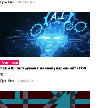
Ґрін Єва
-
07.08.2025
Аналітика
Який ШІ інструмент найпопулярніший? (ТОП
5)
Ґрін Єва
-
17.04.2025