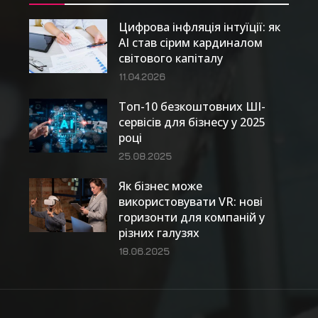
Цифрова інфляція інтуїції: як
AI став сірим кардиналом
світового капіталу
11.04.2026
Топ-10 безкоштовних ШІ-
сервісів для бізнесу у 2025
році
25.08.2025
Як бізнес може
використовувати VR: нові
горизонти для компаній у
різних галузях
18.06.2025