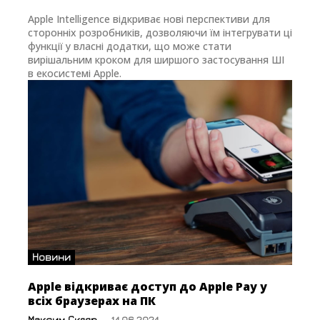
Apple Intelligence відкриває нові перспективи для
сторонніх розробників, дозволяючи їм інтегрувати ці
функції у власні додатки, що може стати
вирішальним кроком для ширшого застосування ШІ
в екосистемі Apple.
Новини
Apple відкриває доступ до Apple Pay у
всіх браузерах на ПК
Максим Скляр
-
14.06.2024