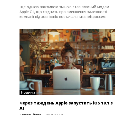
Ще однією важливою зміною став власний модем
Apple C1, що свідчить про зменшення залежності
компанії від зовнішніх постачальників мікросхем.
Новини
Через тиждень Apple запустить iOS 18.1 з
AI
Коваль Влад
-
23.10.2024