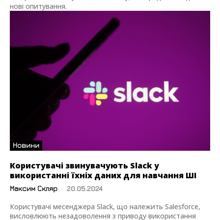
нові опитування.
Новини
Користувачі звинувачують Slack у
використанні їхніх даних для навчання ШІ
Максим Скляр
-
20.05.2024
Користувачі месенджера Slack, що належить Salesforce,
висловлюють незадоволення з приводу використання