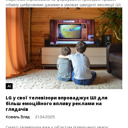
обміну цифровими даними в умовах швидкої еволюції ШІ.
AI
LG у свої телевізори впроваджує ШІ для
більш емоційного впливу реклами на
глядачів
Коваль Влад
-
21.04.2025
Смарт-телевізори вже є об'єктом підвищеної уваги