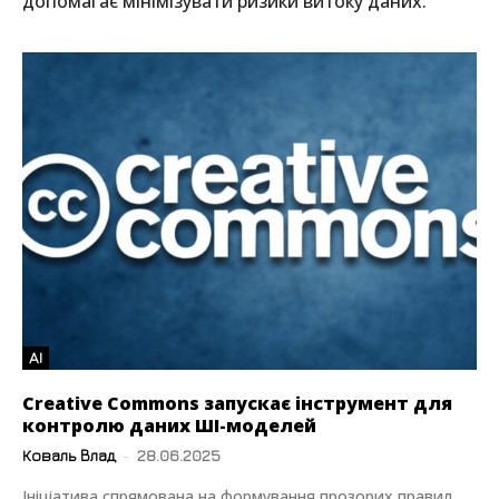
допомагає мінімізувати ризики витоку даних.
AI
Creative Commons запускає інструмент для
контролю даних ШІ-моделей
Коваль Влад
-
28.06.2025
Ініціатива спрямована на формування прозорих правил