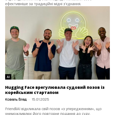
ефективніше за традиційні мідні з’єднання.
AI
Hugging Face врегулювала судовий позов із
корейським стартапом
Коваль Влад
-
15.01.2025
FriendliAI відкликала свій позов «з упередженням», що
унеможливлює його повторне подання до суду.