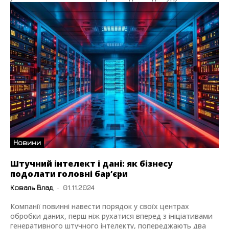
Новини
Штучний інтелект і дані: як бізнесу
подолати головні бар’єри
Коваль Влад
-
01.11.2024
Компанії повинні навести порядок у своїх центрах
обробки даних, перш ніж рухатися вперед з ініціативами
генеративного штучного інтелекту, попереджають два