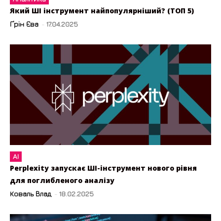
Який ШІ інструмент найпопулярніший? (ТОП 5)
Ґрін Єва
-
17.04.2025
AI
Perplexity запускає ШІ-інструмент нового рівня
для поглибленого аналізу
Коваль Влад
-
18.02.2025