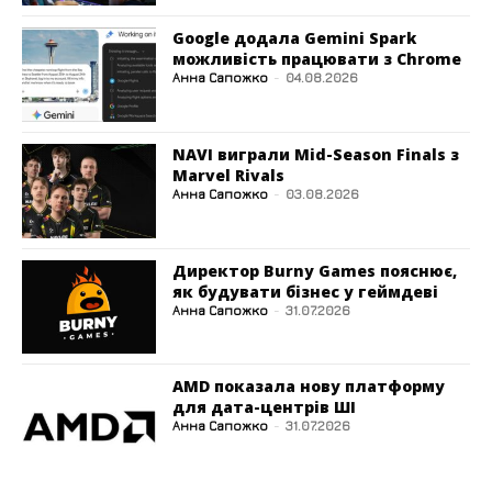
Google додала Gemini Spark
можливість працювати з Chrome
Анна Сапожко
-
04.08.2026
NAVI виграли Mid-Season Finals з
Marvel Rivals
Анна Сапожко
-
03.08.2026
Директор Burny Games пояснює,
як будувати бізнес у геймдеві
Анна Сапожко
-
31.07.2026
AMD показала нову платформу
для дата-центрів ШІ
Анна Сапожко
-
31.07.2026