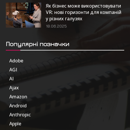
Як бізнес може використовувати
VR: нові горизонти для компаній
у різних галузях
18.06.2025
Популярні позначки
Adobe
6
AGI
185
AI
805
Ajax
1
Amazon
47
Android
17
Anthropic
51
Apple
63