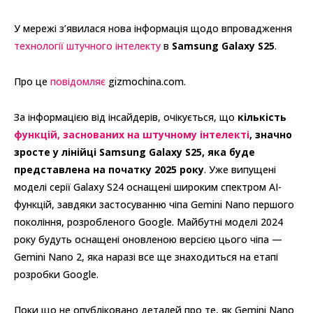
У мережі з’явилася нова інформація щодо впровадження
технології штучного інтелекту
в
Samsung Galaxy S25
.
Про це
повідомляє
gizmochina.com.
За інформацією від інсайдерів, очікується, що
кількість
функцій, заснованих на штучному інтелекті
, значно
зросте у лінійці Samsung Galaxy S25, яка буде
представлена на початку 2025 року
. Уже випущені
моделі серії Galaxy S24 оснащені широким спектром AI-
функцій, завдяки застосуванню чіпа Gemini Nano першого
покоління, розробленого Google. Майбутні моделі 2024
року будуть оснащені оновленою версією цього чіпа —
Gemini Nano 2, яка наразі все ще знаходиться на етапі
розробки Google.
Поки що не опубліковано деталей про те, як Gemini Nano