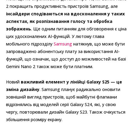
2 покращить продуктивність пристроїв Samsung, але
інсайдери сподіваються на вдосконалення у таких
аспектах, як розпізнавання голосу та обробка
зображень
. Ще одним питанням для обговорення є ціна
цих удосконалених AI-функцій. У лютому глава
мобільного підрозділу
Samsung
натякнув, що може бути
запроваджено абонентську плату за використання AI-
функцій, що означає, що доступ до можливостей на базі
Gemini Nano 2 також може бути платним.
Новий
важливий елемент у лінійці Galaxy S25 — це
зміна дизайну
. Samsung планує радикально оновити
зовнішній вигляд пристроїв, щоб майбутні флагмани
відрізнялись від моделей серії Galaxy S24, які, у свою
чергу, повторювали дизайн Galaxy S23. Також очікується
збільшення розміру екрану.