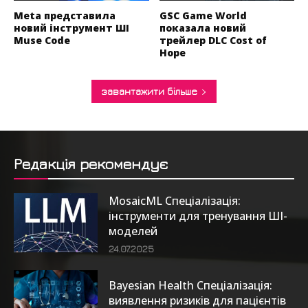
Meta представила
GSC Game World
новий інструмент ШІ
показала новий
Muse Code
трейлер DLC Cost of
Hope
завантажити більше
Редакція рекомендує
MosaicML Спеціалізація:
інструменти для тренування ШІ-
моделей
24.07.2025
Bayesian Health Спеціалізація:
виявлення ризиків для пацієнтів