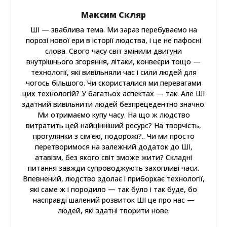
Максим Скляр
ШІ — зваблива тема. Ми зараз перебуваємо на
порозі нової ери в історії людства, і це не пафосні
слова. Свого часу світ змінили двигуни
внутрішнього згоряння, літаки, конвеєри тощо —
технології, які вивільняли час і сили людей для
чогось більшого. Чи скористалися ми перевагами
цих технологій? У багатьох аспектах — так. Але ШІ
здатний вивільнити людей безпрецедентно значно.
Ми отримаємо купу часу. На що ж людство
витратить цей найцінніший ресурс? На творчість,
прогулянки з сім'єю, подорожі?.. Чи ми просто
перетворимося на залежний додаток до ШІ,
атавізм, без якого світ зможе жити? Складні
питання завжди супроводжують захопливі часи.
Впевнений, людство здолає і приборкає технології,
які саме ж і породило — так було і так буде, бо
насправді шалений розвиток ШІ це про нас —
людей, які здатні творити нове.