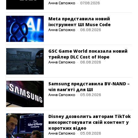
Анна Сапожко
-
07.08.2026
Meta представила новий
інструмент ШІ Muse Code
Анна Сапожко
-
06.08.2026
GSC Game World показала новий
трейлер DLC Cost of Hope
Анна Сапожко
-
06.08.2026
Samsung представила BV-NAND –
чіп пам’яті для ШІ
Анна Сапожко
-
05.08.2026
Disney дозволить авторам TikTok
використовувати свій контент у
коротких відео
Анна Сапожко
-
05.08.2026