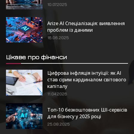
10.07.2025
Arize AI Спеціалізація: виявлення
проблем із даними
16.06.2025
Цікаве про фінанси
Цифрова інфляція інтуїції: як AI
став сірим кардиналом світового
капіталу
11.04.2026
Топ-10 безкоштовних ШІ-сервісів
для бізнесу у 2025 році
25.08.2025