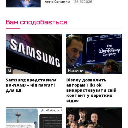
Анна Сапожко
-
28.07.2026
Вам сподобається
AI
Новини
Samsung представила
Disney дозволить
BV-NAND – чіп пам’яті
авторам TikTok
для ШІ
використовувати свій
контент у коротких
відео