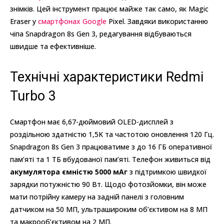
знімків. Цей інструмент працює майже так само, як Magic
Eraser у
смартфонах Google
Pixel. Завдяки використанню
чіпа Snapdragon 8s Gen 3, редагування відбуваються
швидше та ефективніше.
Технічні характеристики Redmi
Turbo 3
Смартфон має 6,67-дюймовий OLED-дисплей з
роздільною здатністю 1,5K та частотою оновлення 120 Гц.
Snapdragon 8s Gen 3 працюватиме з до 16 ГБ оперативної
пам’яті та 1 ТБ вбудованої пам’яті. Телефон живиться від
акумулятора
ємністю 5000 мАг
з підтримкою швидкої
зарядки потужністю 90 Вт. Щодо фотозйомки, він може
мати потрійну камеру на задній панелі з головним
датчиком на 50 МП, ультрашироким об’єктивом на 8 МП
та макрооб’єктивом на 2 МП.