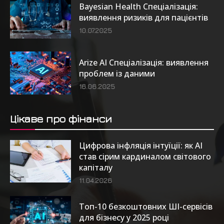
Bayesian Health Спеціалізація:
виявлення ризиків для пацієнтів
10.07.2025
Arize AI Спеціалізація: виявлення
проблем із даними
16.06.2025
Цікаве про фінанси
Цифрова інфляція інтуїції: як AI
став сірим кардиналом світового
капіталу
11.04.2026
Топ-10 безкоштовних ШІ-сервісів
для бізнесу у 2025 році