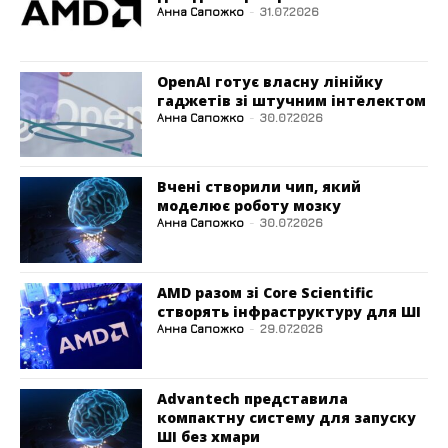
Анна Сапожко
-
31.07.2026
OpenAI готує власну лінійку
гаджетів зі штучним інтелектом
Анна Сапожко
-
30.07.2026
Вчені створили чип, який
моделює роботу мозку
Анна Сапожко
-
30.07.2026
AMD разом зі Core Scientific
створять інфраструктуру для ШІ
Анна Сапожко
-
29.07.2026
Advantech представила
компактну систему для запуску
ШІ без хмари