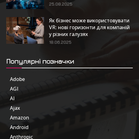
25.08.2025
Як бізнес може використовувати
VR: нові горизонти для компаній
у різних галузях
18.06.2025
Популярні позначки
Adobe
6
AGI
185
AI
804
Ajax
1
Amazon
47
Android
17
Anthropic
51