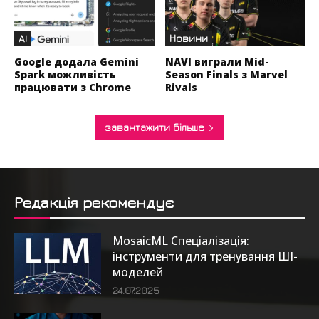
AI
Новини
Google додала Gemini
NAVI виграли Mid-
Spark можливість
Season Finals з Marvel
працювати з Chrome
Rivals
завантажити більше
Редакція рекомендує
MosaicML Спеціалізація:
інструменти для тренування ШІ-
моделей
24.07.2025