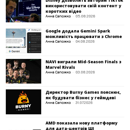
Disney дозволить авторам TikTok
використовувати свій контент у
коротких відео
Анна Сапожко
-
05.08.2026
Google додала Gemini Spark
можливість працювати з Chrome
Анна Сапожко
-
04.08.2026
NAVI виграли Mid-Season Finals з
Marvel Rivals
Анна Сапожко
-
03.08.2026
Директор Burny Games пояснює,
як будувати бізнес у геймдеві
Анна Сапожко
-
31.07.2026
AMD показала нову платформу
для дата-центрів ШІ