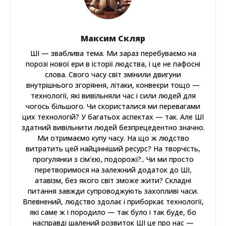
Максим Скляр
ШІ — зваблива тема. Ми зараз перебуваємо на
порозі нової ери в історії людства, і це не пафосні
слова. Свого часу світ змінили двигуни
внутрішнього згоряння, літаки, конвеєри тощо —
технології, які вивільняли час і сили людей для
чогось більшого. Чи скористалися ми перевагами
цих технологій? У багатьох аспектах — так. Але ШІ
здатний вивільнити людей безпрецедентно значно.
Ми отримаємо купу часу. На що ж людство
витратить цей найцінніший ресурс? На творчість,
прогулянки з сім'єю, подорожі?.. Чи ми просто
перетворимося на залежний додаток до ШІ,
атавізм, без якого світ зможе жити? Складні
питання завжди супроводжують захопливі часи.
Впевнений, людство здолає і приборкає технології,
які саме ж і породило — так було і так буде, бо
насправді шалений розвиток ШІ це про нас —