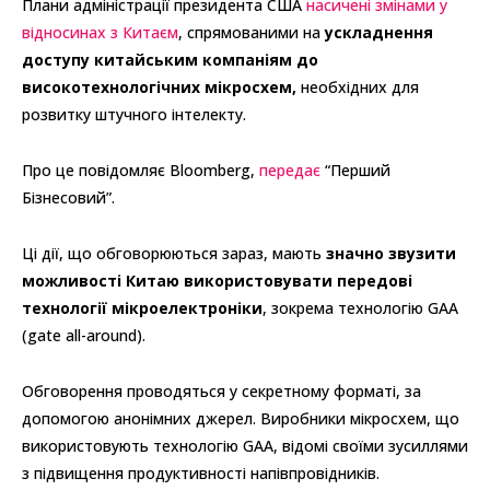
Плани адміністрації президента США
насичені змінами у
відносинах з Китаєм
, спрямованими на
ускладнення
доступу китайським компаніям до
високотехнологічних мікросхем,
необхідних для
розвитку штучного інтелекту.
Про це повідомляє Bloomberg,
передає
“Перший
Бізнесовий”.
Ці дії, що обговорюються зараз, мають
значно звузити
можливості Китаю використовувати передові
технології мікроелектроніки
, зокрема технологію GAA
(gate all-around).
Обговорення проводяться у секретному форматі, за
допомогою анонімних джерел. Виробники мікросхем, що
використовують технологію GAA, відомі своїми зусиллями
з підвищення продуктивності напівпровідників.