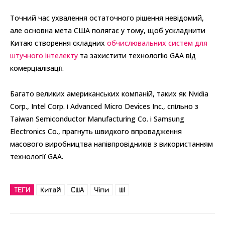
Точний час ухвалення остаточного рішення невідомий,
але основна мета США полягає у тому, щоб ускладнити
Китаю створення складних
обчислювальних систем для
штучного інтелекту
та захистити технологію GAA від
комерціалізації.
Багато великих американських компаній, таких як Nvidia
Corp., Intel Corp. і Advanced Micro Devices Inc., спільно з
Taiwan Semiconductor Manufacturing Co. і Samsung
Electronics Co., прагнуть швидкого впровадження
масового виробництва напівпровідників з використанням
технології GAA.
ТЕГИ
Китай
США
Чіпи
ШІ