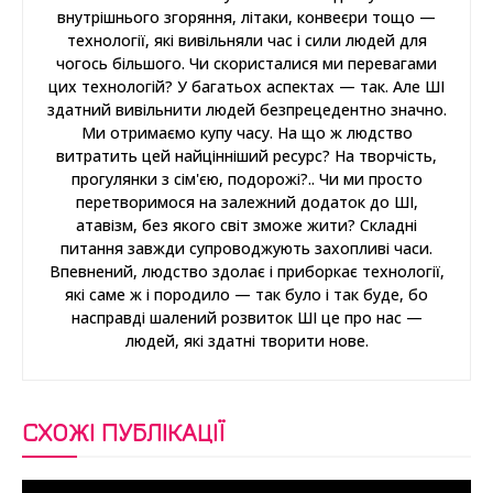
внутрішнього згоряння, літаки, конвеєри тощо —
технології, які вивільняли час і сили людей для
чогось більшого. Чи скористалися ми перевагами
цих технологій? У багатьох аспектах — так. Але ШІ
здатний вивільнити людей безпрецедентно значно.
Ми отримаємо купу часу. На що ж людство
витратить цей найцінніший ресурс? На творчість,
прогулянки з сім'єю, подорожі?.. Чи ми просто
перетворимося на залежний додаток до ШІ,
атавізм, без якого світ зможе жити? Складні
питання завжди супроводжують захопливі часи.
Впевнений, людство здолає і приборкає технології,
які саме ж і породило — так було і так буде, бо
насправді шалений розвиток ШІ це про нас —
людей, які здатні творити нове.
СХОЖІ ПУБЛІКАЦІЇ