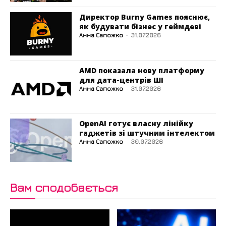
Директор Burny Games пояснює,
як будувати бізнес у геймдеві
Анна Сапожко
-
31.07.2026
AMD показала нову платформу
для дата-центрів ШІ
Анна Сапожко
-
31.07.2026
OpenAI готує власну лінійку
гаджетів зі штучним інтелектом
Анна Сапожко
-
30.07.2026
Вам сподобається