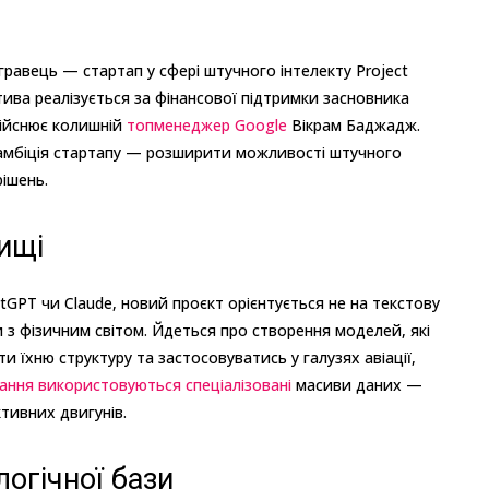
гравець — стартап у сфері штучного інтелекту Project
атива реалізується за фінансової підтримки засновника
ійснює колишній
топменеджер Google
Вікрам Баджадж.
 амбіція стартапу — розширити можливості штучного
ішень.
ищі
atGPT чи Claude, новий проєкт орієнтується не на текстову
 з фізичним світом. Йдеться про створення моделей, які
ти їхню структуру та застосовуватись у галузях авіації,
ання використовуються спеціалізовані
масиви даних —
тивних двигунів.
огічної бази