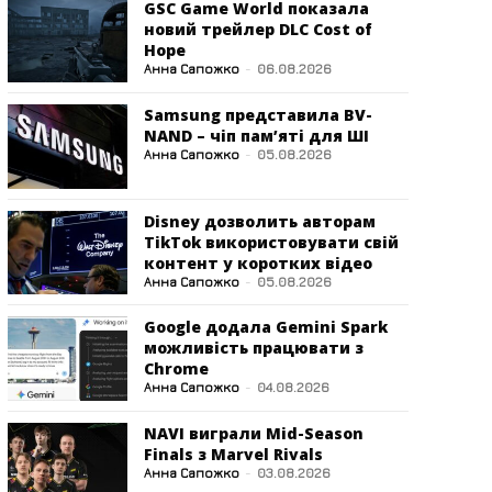
GSC Game World показала
новий трейлер DLC Cost of
Hope
Анна Сапожко
-
06.08.2026
Samsung представила BV-
NAND – чіп пам’яті для ШІ
Анна Сапожко
-
05.08.2026
Disney дозволить авторам
TikTok використовувати свій
контент у коротких відео
Анна Сапожко
-
05.08.2026
Google додала Gemini Spark
можливість працювати з
Chrome
Анна Сапожко
-
04.08.2026
NAVI виграли Mid-Season
Finals з Marvel Rivals
Анна Сапожко
-
03.08.2026