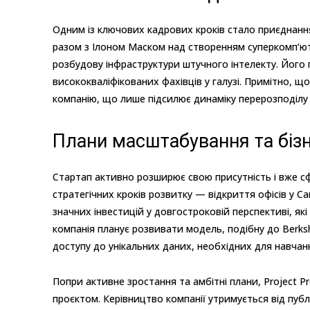
Одним із ключових кадрових кроків стало приєднання
разом з Ілоном Маском над створенням суперкомп’юте
розбудову інфраструктури штучного інтелекту. Його
висококваліфікованих фахівців у галузі. Примітно, щ
компанію, що лише підсилює динаміку перерозподілу 
Плани масштабування та біз
Стартап активно розширює свою присутність і вже сф
стратегічних кроків розвитку — відкриття офісів у 
значних інвестицій у довгостроковій перспективі, як
компанія планує розвивати модель, подібну до Berks
доступу до унікальних даних, необхідних для навчан
Попри активне зростання та амбітні плани, Project 
проєктом. Керівництво компанії утримується від пуб