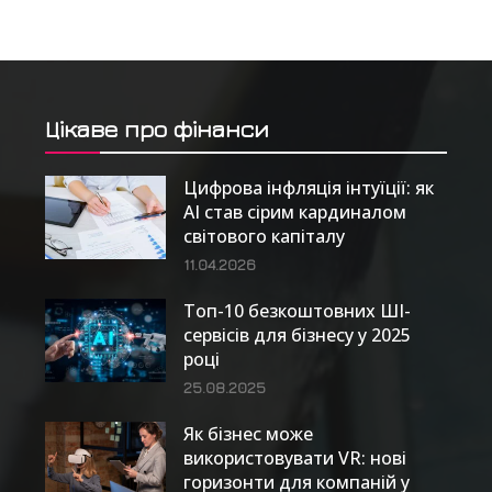
Цікаве про фінанси
Цифрова інфляція інтуїції: як
AI став сірим кардиналом
світового капіталу
11.04.2026
Топ-10 безкоштовних ШІ-
сервісів для бізнесу у 2025
році
25.08.2025
Як бізнес може
використовувати VR: нові
горизонти для компаній у