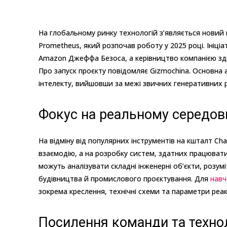
На глобальному ринку технологій з’являється новий 
Prometheus, який розпочав роботу у 2025 році. Ініці
Amazon Джеффа Безоса, а керівництво компанією зд
Про запуск проєкту повідомляє Gizmochina. Основна
інтелекту, вийшовши за межі звичних генеративних р
Фокус на реальному середов
На відміну від популярних інструментів на кшталт Ch
взаємодію, а на розробку систем, здатних працювати
можуть аналізувати складні інженерні об’єкти, розумі
будівництва й промислового проєктування. Для
навч
зокрема креслення, технічні схеми та параметри реак
Посилення команди та технол