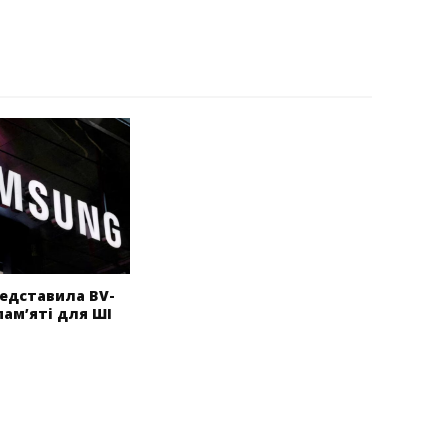
едставила BV-
пам’яті для ШІ