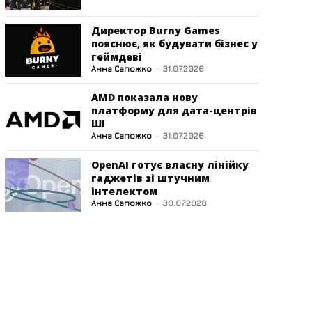
Директор Burny Games
пояснює, як будувати бізнес у
геймдеві
Анна Сапожко
-
31.07.2026
AMD показала нову
платформу для дата-центрів
ШІ
Анна Сапожко
-
31.07.2026
OpenAI готує власну лінійку
гаджетів зі штучним
інтелектом
Анна Сапожко
-
30.07.2026