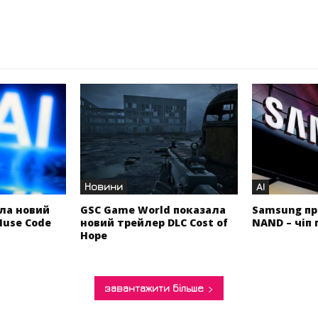
Новини
AI
ла новий
GSC Game World показала
Samsung пр
Muse Code
новий трейлер DLC Cost of
NAND – чіп 
Hope
завантажити більше