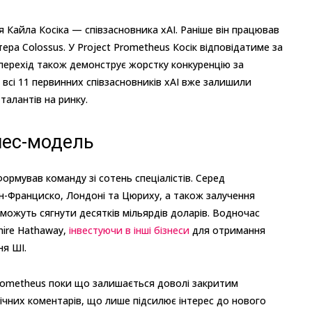
 Кайла Косіка — співзасновника xAI. Раніше він працював
ра Colossus. У Project Prometheus Косік відповідатиме за
 перехід також демонструє жорстку конкуренцію за
о всі 11 первинних співзасновників xAI вже залишили
талантів на ринку.
нес-модель
ормував команду зі сотень спеціалістів. Серед
Сан-Франциско, Лондоні та Цюриху, а також залучення
і можуть сягнути десятків мільярдів доларів. Водночас
hire Hathaway,
інвестуючи в інші бізнеси
для отримання
ня ШІ.
Prometheus поки що залишається доволі закритим
лічних коментарів, що лише підсилює інтерес до нового