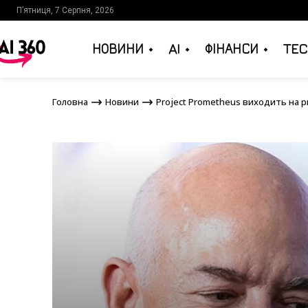
П’ятниця, 7 Серпня, 2026
НОВИНИ
AI
ФІНАНСИ
TEC
Головна
Новини
Project Prometheus виходить 
Головна
Новини
Project Prometheus виходить на р