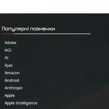
Популярні позначки
Adobe
6
AGI
185
AI
804
Ajax
1
Amazon
47
Android
17
Anthropic
51
Apple
63
Apple Intelligence
9