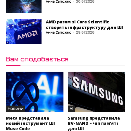
Анна Сапожко
-
30.07.2026
AMD разом зі Core Scientific
створять інфраструктуру для ШІ
Анна Сапожко
-
29.07.2026
Вам сподобається
Новини
AI
Meta представила
Samsung представила
новий інструмент ШІ
BV-NAND – чіп пам’яті
Muse Code
для ШІ