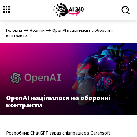
Головна
Новини
OpenAI націлилася на оборонні контракти
Головна
Новини
OpenAI націлилася на оборонні
контракти
OpenAI націлилася на оборонні
контракти
Розробник ChatGPT зараз співпрацює з Carahsoft,