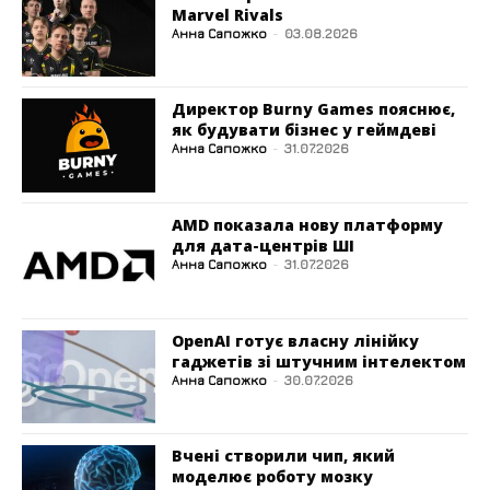
Marvel Rivals
Анна Сапожко
-
03.08.2026
Директор Burny Games пояснює,
як будувати бізнес у геймдеві
Анна Сапожко
-
31.07.2026
AMD показала нову платформу
для дата-центрів ШІ
Анна Сапожко
-
31.07.2026
OpenAI готує власну лінійку
гаджетів зі штучним інтелектом
Анна Сапожко
-
30.07.2026
Вчені створили чип, який
моделює роботу мозку