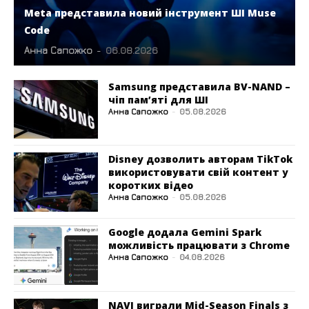
Meta представила новий інструмент ШІ Muse
Code
Анна Сапожко
-
06.08.2026
Samsung представила BV-NAND –
чіп пам’яті для ШІ
Анна Сапожко
-
05.08.2026
Disney дозволить авторам TikTok
використовувати свій контент у
коротких відео
Анна Сапожко
-
05.08.2026
Google додала Gemini Spark
можливість працювати з Chrome
Анна Сапожко
-
04.08.2026
NAVI виграли Mid-Season Finals з