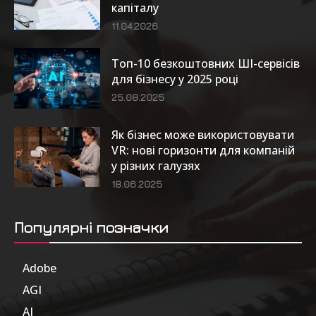
капіталу
11.04.2026
Топ-10 безкоштовних ШІ-сервісів
для бізнесу у 2025 році
25.08.2025
Як бізнес може використовувати
VR: нові горизонти для компаній
у різних галузях
18.06.2025
Популярні позначки
Adobe
6
AGI
185
AI
804