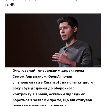
та HP.
Очолюваний генеральним директором
Семом Альтманом, OpenAI почав
співпрацювати з Carahsoft на початку цього
року і був доданий до оборонного
контракту в травні, оскільки підрядник
бореться з заявами про те, що він стягував
Пентагону завищені витрати.