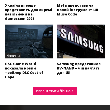
Україна вперше
Meta представила
представить два окремі
новий інструмент ШІ
павільйони на
Muse Code
Gamescom 2026
Новини
AI
GSC Game World
Samsung представила
показала новий
BV-NAND – чіп пам’яті
трейлер DLC Cost of
для ШІ
Hope
завантажити більше