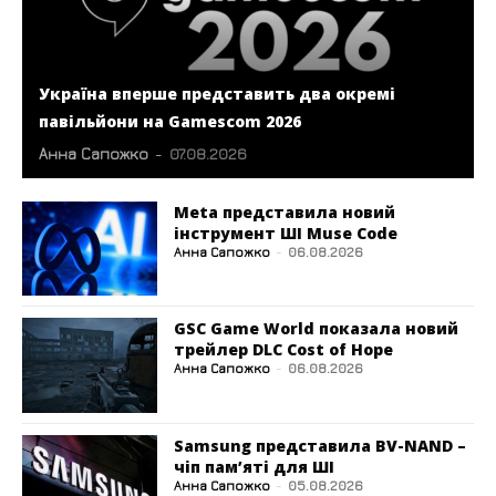
Україна вперше представить два окремі
павільйони на Gamescom 2026
Анна Сапожко
-
07.08.2026
Meta представила новий
інструмент ШІ Muse Code
Анна Сапожко
-
06.08.2026
GSC Game World показала новий
трейлер DLC Cost of Hope
Анна Сапожко
-
06.08.2026
Samsung представила BV-NAND –
чіп пам’яті для ШІ
Анна Сапожко
-
05.08.2026