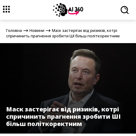
Головна
Новини
Маск застерігає від ризиків, котрі спричинить
прагнення зробити ШІ більш політкоректним
Головна
Новини
Маск застерігає від ризиків, котрі
спричинить прагнення зробити ШІ більш політкоректним
Маск застерігає від ризиків, котрі
спричинить прагнення зробити ШІ
більш політкоректним