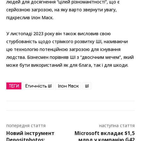
людей для досягнення “цілей різноманітності”, що є
серйозною загрозою, на яку варто звернути увагу,
підкреслив Ілон Маск.
У листопаді 2023 року він також висловив свою
стурбованість щодо стрімкого розвитку ШІ, називаючи
цю технологію потенційною загрозою для існування
людства. Бізнесмен порівняв ШІ з “двосічним мечем”, який
може бути використаний як для блага, так і для шкоди.
ТЕГИ
Етичність ШІ
Ілон Маск
ШІ
попередня стаття
наступна стаття
Новий інструмент
Microsoft вкладає $1,5
Depositphotos:
млрд у компанію G42