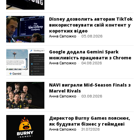
Disney дозволить авторам TikTok
використовувати свій контент у
коротких відео
Анна Сапожко
-
05.08.2026
Google додала Gemini Spark
можливість працювати з Chrome
Анна Сапожко
-
04.08.2026
NAVI виграли Mid-Season Finals з
Marvel Rivals
Анна Сапожко
-
03.08.2026
Директор Burny Games пояснює,
як будувати бізнес у геймдеві
Анна Сапожко
-
31.07.2026