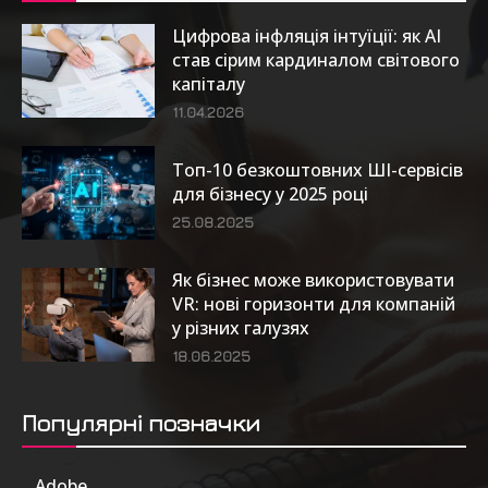
Цифрова інфляція інтуїції: як AI
став сірим кардиналом світового
капіталу
11.04.2026
Топ-10 безкоштовних ШІ-сервісів
для бізнесу у 2025 році
25.08.2025
Як бізнес може використовувати
VR: нові горизонти для компаній
у різних галузях
18.06.2025
Популярні позначки
Adobe
6