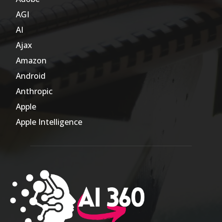
AGI
185
AI
804
Ajax
1
Amazon
47
Android
17
Anthropic
51
Apple
63
Apple Intelligence
9