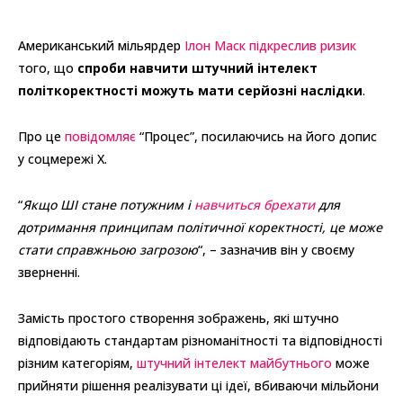
Американський мільярдер
Ілон Маск підкреслив ризик
того, що
спроби навчити штучний інтелект
політкоректності можуть мати серйозні наслідки
.
Про це
повідомляє
“Процес”, посилаючись на його допис
у соцмережі X.
“
Якщо ШІ стане потужним і
навчиться брехати
для
дотримання принципам політичної коректності, це може
стати справжньою загрозою
“, – зазначив він у своєму
зверненні.
Замість простого створення зображень, які штучно
відповідають стандартам різноманітності та відповідності
різним категоріям,
штучний інтелект майбутнього
може
прийняти рішення реалізувати ці ідеї, вбиваючи мільйони