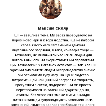
Максим Скляр
ШІ — зваблива тема. Ми зараз перебуваємо на
порозі нової ери в історії людства, і це не пафосні
слова. Свого часу світ змінили двигуни
внутрішнього згоряння, літаки, конвеєри тощо —
технології, які вивільняли час і сили людей для
чогось більшого. Чи скористалися ми перевагами
цих технологій? У багатьох аспектах — так. Але ШІ
здатний вивільнити людей безпрецедентно значно.
Ми отримаємо купу часу. На що ж людство
витратить цей найцінніший ресурс? На творчість,
прогулянки з сім'єю, подорожі?.. Чи ми просто
перетворимося на залежний додаток до ШІ,
атавізм, без якого світ зможе жити? Складні
питання завжди супроводжують захопливі часи.
Впевнений, людство здолає і приборкає технології,