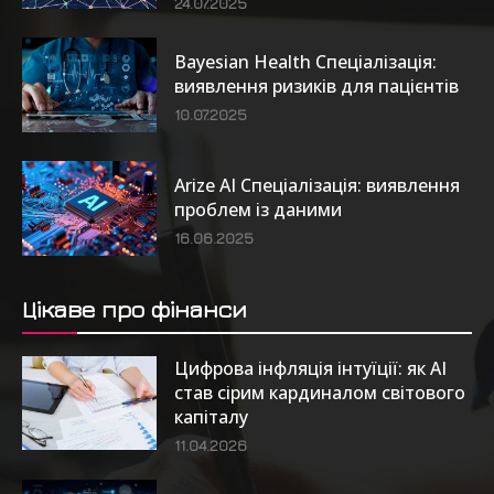
24.07.2025
Bayesian Health Спеціалізація:
виявлення ризиків для пацієнтів
10.07.2025
Arize AI Спеціалізація: виявлення
проблем із даними
16.06.2025
Цікаве про фінанси
Цифрова інфляція інтуїції: як AI
став сірим кардиналом світового
капіталу
11.04.2026