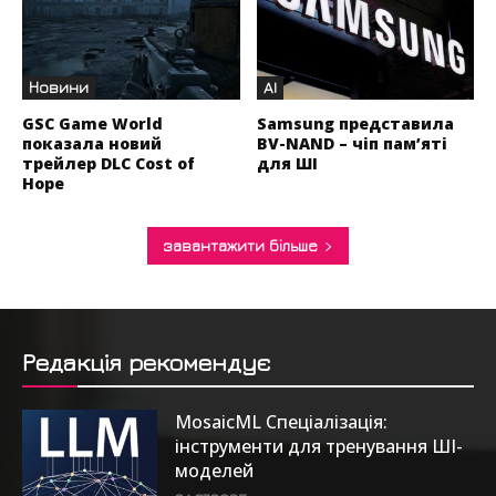
Новини
AI
GSC Game World
Samsung представила
показала новий
BV-NAND – чіп пам’яті
трейлер DLC Cost of
для ШІ
Hope
завантажити більше
Редакція рекомендує
MosaicML Спеціалізація:
інструменти для тренування ШІ-
моделей