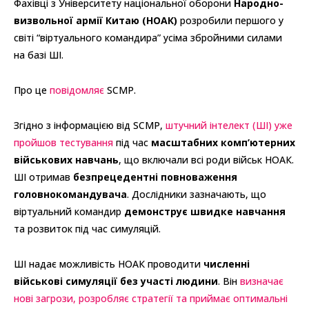
Фахівці з Університету національної оборони
Народно-
визвольної армії Китаю (НОАК)
розробили першого у
світі “віртуального командира” усіма збройними силами
на базі ШІ.
Про це
повідомляє
SCMP.
Згідно з інформацією від SCMP,
штучний інтелект (ШІ) уже
пройшов тестування
під час
масштабних комп’ютерних
військових навчань
, що включали всі роди військ НОАК.
ШІ отримав
безпрецедентні повноваження
головнокомандувача
. Дослідники зазначають, що
віртуальний командир
демонструє швидке навчання
та розвиток під час симуляцій.
ШІ надає можливість НОАК проводити
численні
військові симуляції без участі людини
. Він
визначає
нові загрози, розробляє стратегії та приймає оптимальні