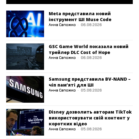
Meta представила новий
інструмент ШІ Muse Code
Анна Сапожко
-
06.08.2026
GSC Game World показала новий
трейлер DLC Cost of Hope
Анна Сапожко
-
06.08.2026
Samsung представила BV-NAND –
чіп пам’яті для ШІ
Анна Сапожко
-
05.08.2026
Disney дозволить авторам TikTok
використовувати свій контент у
коротких відео
Анна Сапожко
-
05.08.2026