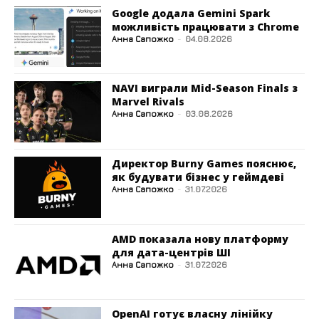
Google додала Gemini Spark
можливість працювати з Chrome
Анна Сапожко
-
04.08.2026
NAVI виграли Mid-Season Finals з
Marvel Rivals
Анна Сапожко
-
03.08.2026
Директор Burny Games пояснює,
як будувати бізнес у геймдеві
Анна Сапожко
-
31.07.2026
AMD показала нову платформу
для дата-центрів ШІ
Анна Сапожко
-
31.07.2026
OpenAI готує власну лінійку