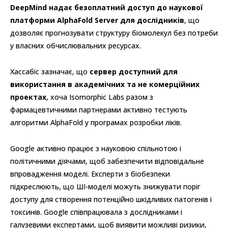
DeepMind надає безоплатний доступ до наукової
платформи AlphaFold Server для дослідників
, що
дозволяє прогнозувати структуру біомолекул без потреби
у власних обчислювальних ресурсах.
Хассабіс зазначає, що
сервер доступний для
використання в академічних та не комерційних
проектах
, хоча Isomorphic Labs разом з
фармацевтичними партнерами активно тестують
алгоритми AlphaFold у програмах розробки ліків.
Google активно працює з науковою спільнотою і
політичними діячами, щоб забезпечити відповідальне
впровадження моделі. Експерти з біобезпеки
підкреслюють, що ШІ-моделі можуть знижувати поріг
доступу для створення потенційно шкідливих патогенів і
токсинів. Google співпрацювала з дослідниками і
галузевими експертами, щоб виявити можливі ризики,