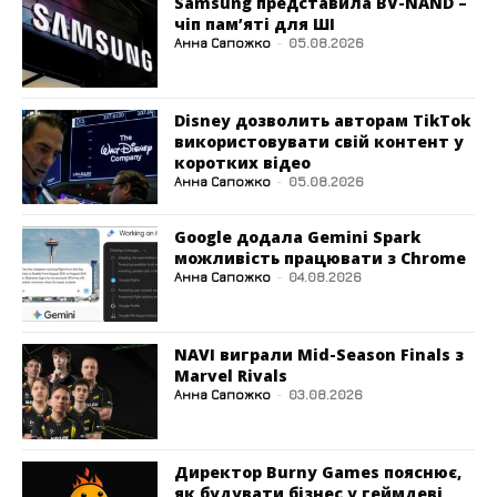
Samsung представила BV-NAND –
чіп пам’яті для ШІ
Анна Сапожко
-
05.08.2026
Disney дозволить авторам TikTok
використовувати свій контент у
коротких відео
Анна Сапожко
-
05.08.2026
Google додала Gemini Spark
можливість працювати з Chrome
Анна Сапожко
-
04.08.2026
NAVI виграли Mid-Season Finals з
Marvel Rivals
Анна Сапожко
-
03.08.2026
Директор Burny Games пояснює,
як будувати бізнес у геймдеві