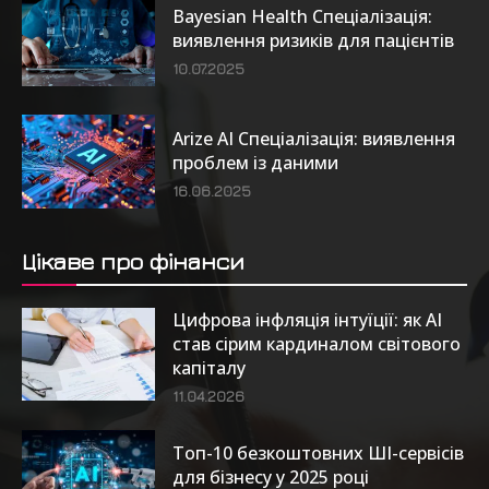
Bayesian Health Спеціалізація:
виявлення ризиків для пацієнтів
10.07.2025
Arize AI Спеціалізація: виявлення
проблем із даними
16.06.2025
Цікаве про фінанси
Цифрова інфляція інтуїції: як AI
став сірим кардиналом світового
капіталу
11.04.2026
Топ-10 безкоштовних ШІ-сервісів
для бізнесу у 2025 році