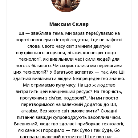
Максим Скляр
ШІ — зваблива тема. Ми зараз перебуваємо на
порозі нової ери в історії людства, і це не пафосні
слова. Свого часу світ змінили двигуни
внутрішнього згоряння, літаки, конвеєри тощо —
технології, які вивільняли час і сили людей для
чогось більшого. Чи скористалися ми перевагами
цих технологій? У багатьох аспектах — так. Але ШІ
здатний вивільнити людей безпрецедентно значно.
Ми отримаємо купу часу. На що ж людство
витратить цей найцінніший ресурс? На творчість,
прогулянки з сім'єю, подорожі?.. Чи ми просто
перетворимося на залежний додаток до ШІ,
атавізм, без якого світ зможе жити? Складні
питання завжди супроводжують захопливі часи.
Впевнений, людство здолає і приборкає технології,
які саме ж і породило — так було і так буде, бо
насправді шалений розвиток ШІ це про нас —