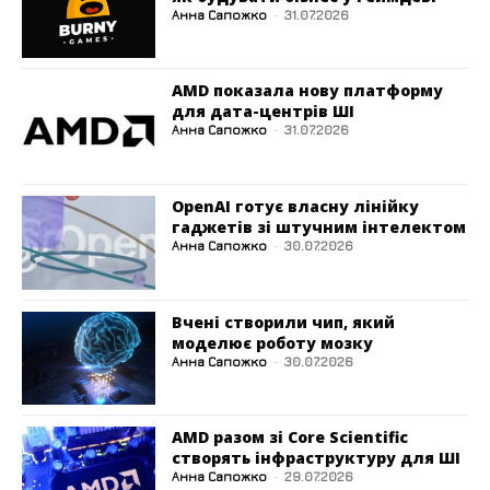
Анна Сапожко
-
31.07.2026
AMD показала нову платформу
для дата-центрів ШІ
Анна Сапожко
-
31.07.2026
OpenAI готує власну лінійку
гаджетів зі штучним інтелектом
Анна Сапожко
-
30.07.2026
Вчені створили чип, який
моделює роботу мозку
Анна Сапожко
-
30.07.2026
AMD разом зі Core Scientific
створять інфраструктуру для ШІ
Анна Сапожко
-
29.07.2026