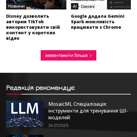
Новини
AI
Disney дозволить
Google додала Gemini
авторам TikTok
Spark можливість
використовувати свій
працювати з Chrome
контент у коротких
відео
завантажити більше
Редакція рекомендує
MosaicML Спеціалізація:
інструменти для тренування ШІ-
моделей
24.07.2025