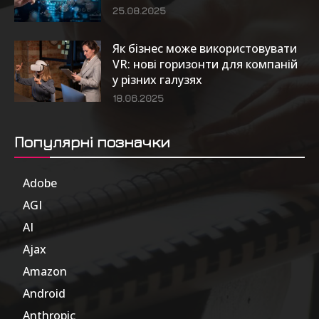
25.08.2025
Як бізнес може використовувати
VR: нові горизонти для компаній
у різних галузях
18.06.2025
Популярні позначки
Adobe
6
AGI
185
AI
804
Ajax
1
Amazon
47
Android
17
Anthropic
51