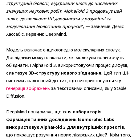
структурній біології, відкривши шлях до численних
значущих наукових робіт. AlphaFold 3 продовжує цей
шлях, дозволяючи ШІ допомагати у розумінні та
моделюванні біологічних процесів
“, — зазначив Деміс
Хассабіс, керівник DeepMind.
Модель включає енциклопедію молекулярних сполук.
Дослідники можуть вказати, які молекули вони хочуть
об’єднати, і AlphaFold 3, використовуючи процес дифузії,
синтезує 3D-структуру нового з’єднання
. Цей тип ШІ-
системи аналогічний до тих, що використовуються у
генерації зображень
за текстовими описами, як у Stable
Diffusion.
DeepMind повідомляє, що їхня
лабораторія
фармацевтичних досліджень Isomorphic Labs
використовує AlphaFold 3 для внутрішніх проєктів
,
що покращує розуміння нових лікарських цілей. Крім того,