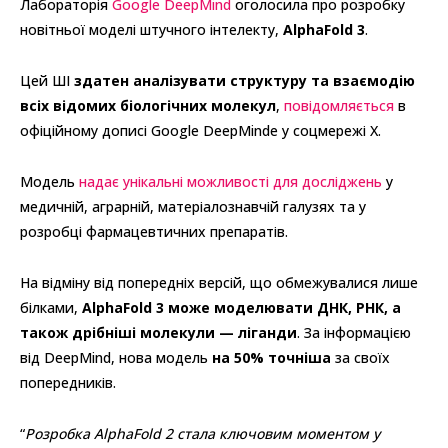
Лабораторія
Google DeepMind
оголосила про розробку
новітньої моделі штучного інтелекту,
AlphaFold 3
.
Цей ШІ
здатен аналізувати структуру та взаємодію
всіх відомих біологічних молекул
,
повідомляється
в
офіційному дописі Google DeepMinde у соцмережі X.
Модель
надає унікальні можливості для досліджень
у
медичній, аграрній, матеріалознавчій галузях та у
розробці фармацевтичних препаратів.
На відміну від попередніх версій, що обмежувалися лише
білками,
AlphaFold 3 може моделювати ДНК, РНК, а
також дрібніші молекули — ліганди
. За інформацією
від DeepMind, нова модель
на 50% точніша
за своїх
попередників.
“
Розробка AlphaFold 2 стала ключовим моментом у