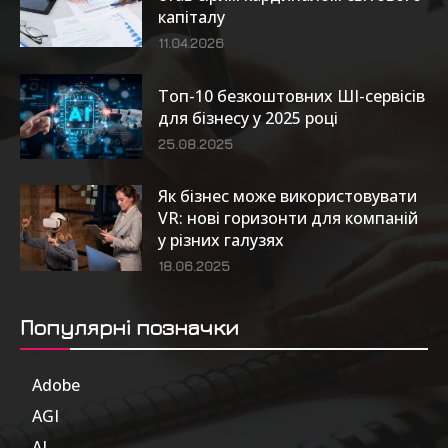
капіталу
11.04.2026
Топ-10 безкоштовних ШІ-сервісів
для бізнесу у 2025 році
25.08.2025
Як бізнес може використовувати
VR: нові горизонти для компаній
у різних галузях
18.06.2025
Популярні позначки
Adobe
6
AGI
185
AI
804