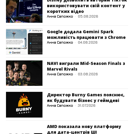
використовувати свій контент у
коротких відео
Анна Сапожко
-
05.08.2026
Google додала Gemini Spark
можливість працювати з Chrome
Анна Сапожко
-
04.08.2026
NAVI виграли Mid-Season Finals з
Marvel Rivals
Анна Сапожко
-
03.08.2026
Директор Burny Games пояснює,
як будувати бізнес у геймдеві
Анна Сапожко
-
31.07.2026
AMD показала нову платформу
для дата-центрів ШІ