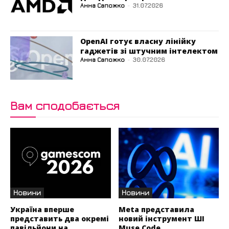
Анна Сапожко
-
31.07.2026
OpenAI готує власну лінійку
гаджетів зі штучним інтелектом
Анна Сапожко
-
30.07.2026
Вам сподобається
Новини
Новини
Україна вперше
Meta представила
представить два окремі
новий інструмент ШІ
павільйони на
Muse Code