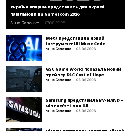
Україна вперше представить два окремі
павільйони на Gamescom 2026
Анна Сапожко
-
07.08.2026
Meta представила новий
інструмент ШІ Muse Code
Анна Сапожко
-
06.08.2026
GSC Game World показала новий
трейлер DLC Cost of Hope
Анна Сапожко
-
06.08.2026
Samsung представила BV-NAND –
чіп пам’яті для ШІ
Анна Сапожко
-
05.08.2026
Disney дозволить авторам TikTok