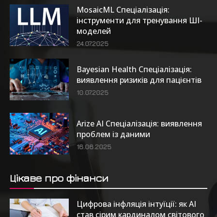
MosaicML Спеціалізація:
інструменти для тренування ШІ-
моделей
24.07.2025
Bayesian Health Спеціалізація:
виявлення ризиків для пацієнтів
10.07.2025
Arize AI Спеціалізація: виявлення
проблем із даними
16.06.2025
Цікаве про фінанси
Цифрова інфляція інтуїції: як AI
став сірим кардиналом світового