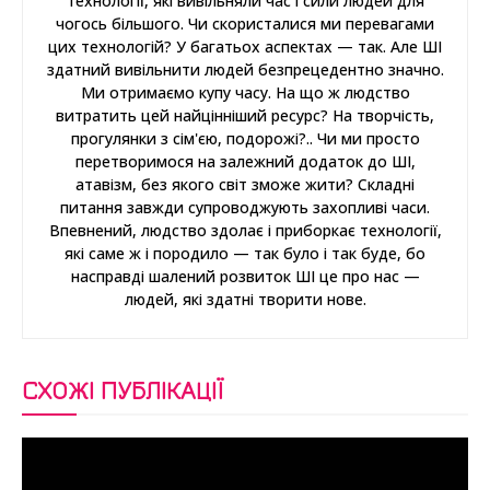
технології, які вивільняли час і сили людей для
чогось більшого. Чи скористалися ми перевагами
цих технологій? У багатьох аспектах — так. Але ШІ
здатний вивільнити людей безпрецедентно значно.
Ми отримаємо купу часу. На що ж людство
витратить цей найцінніший ресурс? На творчість,
прогулянки з сім'єю, подорожі?.. Чи ми просто
перетворимося на залежний додаток до ШІ,
атавізм, без якого світ зможе жити? Складні
питання завжди супроводжують захопливі часи.
Впевнений, людство здолає і приборкає технології,
які саме ж і породило — так було і так буде, бо
насправді шалений розвиток ШІ це про нас —
людей, які здатні творити нове.
СХОЖІ ПУБЛІКАЦІЇ