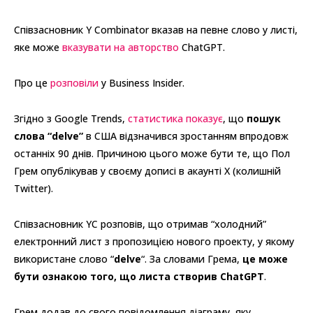
Співзасновник Y Combinator вказав на певне слово у листі,
яке може
вказувати на авторство
ChatGPT.
Про це
розповіли
у Business Insider.
Згідно з Google Trends,
статистика показує
, що
пошук
слова “delve”
в США відзначився зростанням впродовж
останніх 90 днів. Причиною цього може бути те, що Пол
Грем опублікував у своєму дописі в акаунті X (колишній
Twitter).
Співзасновник YC розповів, що отримав “холодний”
електронний лист з пропозицією нового проекту, у якому
використане слово “
delve
“. За словами Грема,
це може
бути ознакою того, що листа створив ChatGPT
.
Грем додав до свого повідомлення діаграму, яку