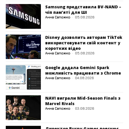
Samsung представила BV-NAND –
чіп пам’яті для ШІ
Анна Сапожко
-
05.08.2026
Disney дозволить авторам TikTok
використовувати свій контент у
коротких відео
Анна Сапожко
-
05.08.2026
Google додала Gemini Spark
можливість працювати з Chrome
Анна Сапожко
-
04.08.2026
NAVI виграли Mid-Season Finals з
Marvel Rivals
Анна Сапожко
-
03.08.2026
Директор Burny Games пояснює,