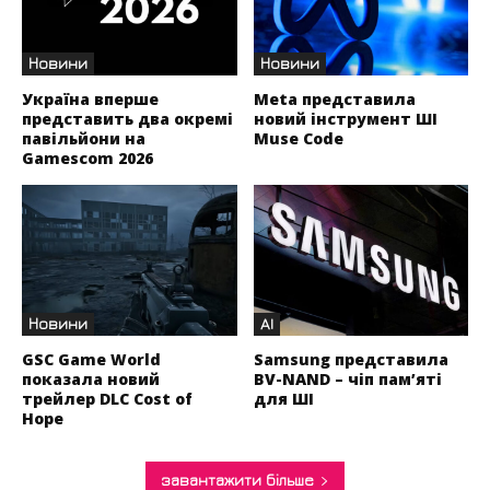
Новини
Новини
Україна вперше
Meta представила
представить два окремі
новий інструмент ШІ
павільйони на
Muse Code
Gamescom 2026
Новини
AI
GSC Game World
Samsung представила
показала новий
BV-NAND – чіп пам’яті
трейлер DLC Cost of
для ШІ
Hope
завантажити більше