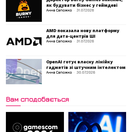
як будувати бізнес у геймдеві
Анна Сапожко
-
31.07.2026
AMD показала нову платформу
для дата-центрів ШІ
Анна Сапожко
-
31.07.2026
OpenAI готує власну лінійку
гаджетів зі штучним інтелектом
Анна Сапожко
-
30.07.2026
Вам сподобається